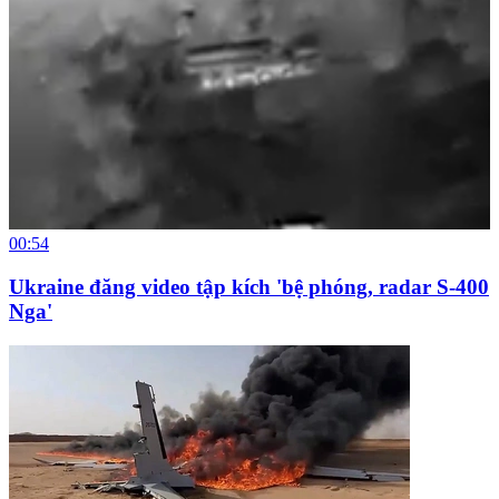
00:54
Ukraine đăng video tập kích 'bệ phóng, radar S-400
Nga'