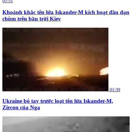
01:51
Khoảnh khắc tên lửa Iskander-M kích hoạt đầu đạn
chùm trên bầu trời Kiev
01:39
Ukraine bó tay trước loạt tên lửa Iskander-M,
Zircon của Nga