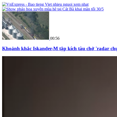
00:56
Khoảnh khắc Iskander-M tập kích tàu chở 'radar chụ