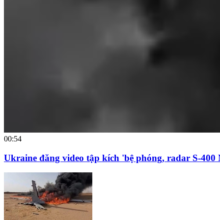
00:54
Ukraine đăng video tập kích 'bệ phóng, radar S-400