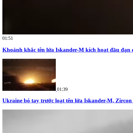
01:51
Khoảnh khắc tên lửa Iskander-M kích hoạt đầu đạn 
01:39
Ukraine bó tay trước loạt tên lửa Iskander-M, Zirco