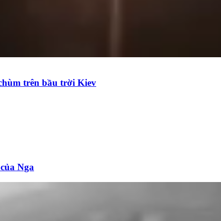
chùm trên bầu trời Kiev
n của Nga