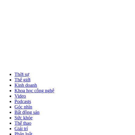
Thời sự
Thế giới
Kinh doanh
Khoa học công nghệ
Video
Podcasts
Góc nhìn
Bất động sản
Sức khỏe
Thể thao
Giải trí
Pháp luật