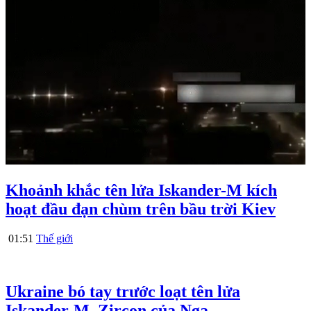
Khoảnh khắc tên lửa Iskander-M kích
hoạt đầu đạn chùm trên bầu trời Kiev
01:51
Thế giới
Ukraine bó tay trước loạt tên lửa
Iskander-M, Zircon của Nga