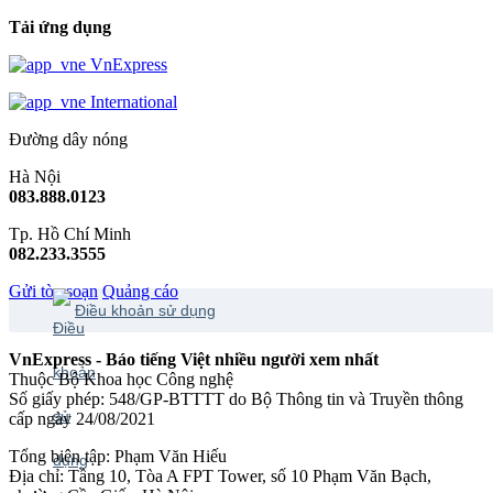
Tải ứng dụng
VnExpress
International
Đường dây nóng
Hà Nội
083.888.0123
Tp. Hồ Chí Minh
082.233.3555
Gửi tòa soạn
Quảng cáo
Điều khoản sử dụng
VnExpress - Báo tiếng Việt nhiều người xem nhất
Thuộc Bộ Khoa học Công nghệ
Số giấy phép: 548/GP-BTTTT do Bộ Thông tin và Truyền thông
cấp ngày 24/08/2021
Tổng biên tập: Phạm Văn Hiếu
Địa chỉ: Tầng 10, Tòa A FPT Tower, số 10 Phạm Văn Bạch,