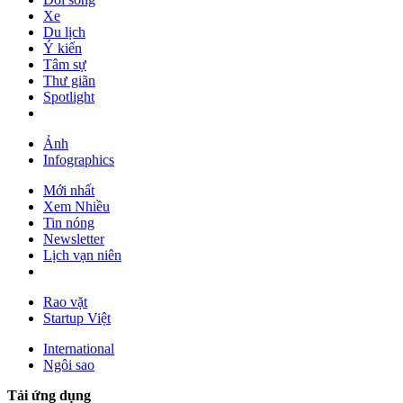
Xe
Du lịch
Ý kiến
Tâm sự
Thư giãn
Spotlight
Ảnh
Infographics
Mới nhất
Xem Nhiều
Tin nóng
Newsletter
Lịch vạn niên
Rao vặt
Startup Việt
International
Ngôi sao
Tải ứng dụng