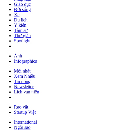
Giáo dục
Đời sống
Xe
Du lịch
Ý kiến
Tâm sự
Thư giãn
Spotlight
Ảnh
Infographics
Mới nhất
Xem Nhiều
Tin nóng
Newsletter
Lịch vạn niên
Rao vặt
Startup Việt
International
Ngôi sao