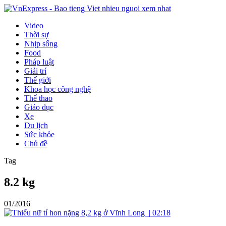
Video
Thời sự
Nhịp sống
Food
Pháp luật
Giải trí
Thế giới
Khoa học công nghệ
Thể thao
Giáo dục
Xe
Du lịch
Sức khỏe
Chủ đề
Tag
8.2 kg
01/2016
|
02:18