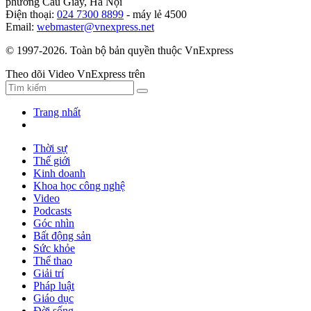
phường Cầu Giấy, Hà Nội
Điện thoại:
024 7300 8899
- máy lẻ 4500
Email:
webmaster@vnexpress.net
© 1997-2026. Toàn bộ bản quyền thuộc VnExpress
Theo dõi Video VnExpress trên
Trang nhất
Thời sự
Thế giới
Kinh doanh
Khoa học công nghệ
Video
Podcasts
Góc nhìn
Bất động sản
Sức khỏe
Thể thao
Giải trí
Pháp luật
Giáo dục
Đời sống