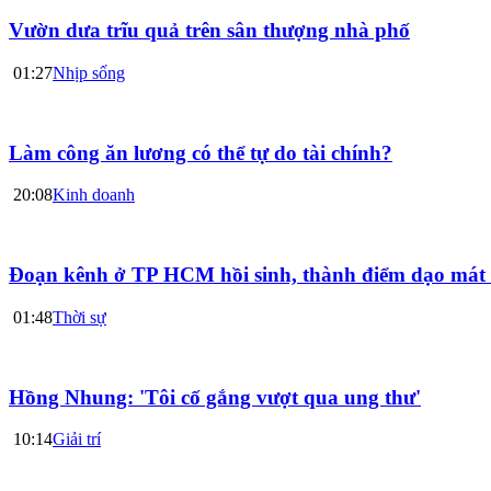
Vườn dưa trĩu quả trên sân thượng nhà phố
01:27
Nhịp sống
Làm công ăn lương có thể tự do tài chính?
20:08
Kinh doanh
Đoạn kênh ở TP HCM hồi sinh, thành điểm dạo mát 
01:48
Thời sự
Hồng Nhung: 'Tôi cố gắng vượt qua ung thư'
10:14
Giải trí