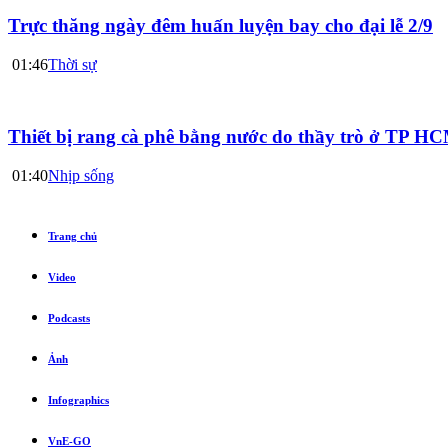
Trực thăng ngày đêm huấn luyện bay cho đại lễ 2/9
01:46
Thời sự
Thiết bị rang cà phê bằng nước do thầy trò ở TP HC
01:40
Nhịp sống
Trang chủ
Video
Podcasts
Ảnh
Infographics
VnE-GO