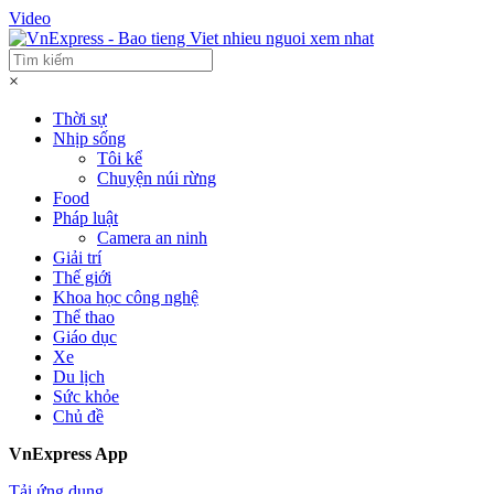
Video
×
Thời sự
Nhịp sống
Tôi kể
Chuyện núi rừng
Food
Pháp luật
Camera an ninh
Giải trí
Thế giới
Khoa học công nghệ
Thể thao
Giáo dục
Xe
Du lịch
Sức khỏe
Chủ đề
VnExpress App
Tải ứng dụng