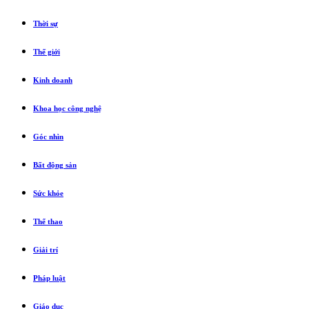
Thời sự
Thế giới
Kinh doanh
Khoa học công nghệ
Góc nhìn
Bất động sản
Sức khỏe
Thể thao
Giải trí
Pháp luật
Giáo dục