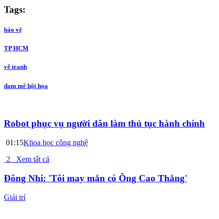
Tags:
bảo vệ
TP HCM
vẽ tranh
đam mê hội họa
Robot phục vụ người dân làm thủ tục hành chính
01:15
Khoa học công nghệ
2
Xem tất cả
Đông Nhi: 'Tôi may mắn có Ông Cao Thắng'
Giải trí