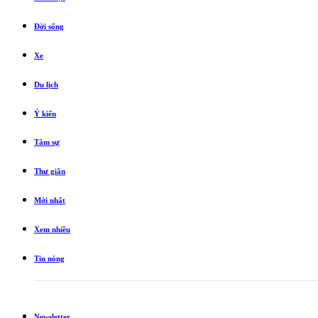
Đời sống
Xe
Du lịch
Ý kiến
Tâm sự
Thư giãn
Mới nhất
Xem nhiều
Tin nóng
Newsletter