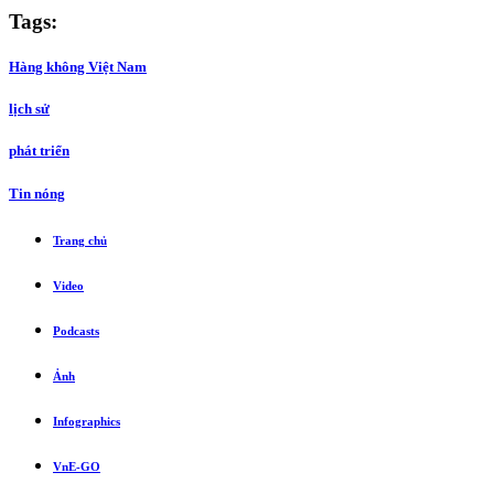
Tags:
Hàng không Việt Nam
lịch sử
phát triển
Tin nóng
Trang chủ
Video
Podcasts
Ảnh
Infographics
VnE-GO