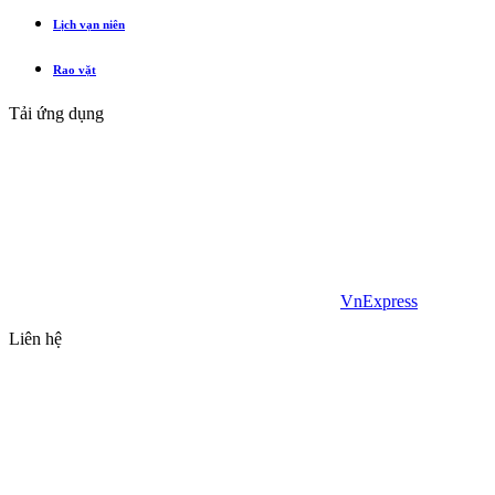
Lịch vạn niên
Rao vặt
Tải ứng dụng
VnExpress
Liên hệ