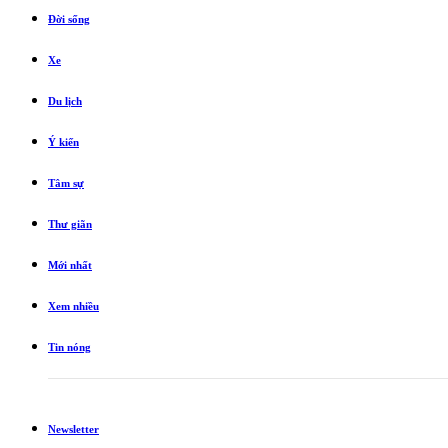
Đời sống
Xe
Du lịch
Ý kiến
Tâm sự
Thư giãn
Mới nhất
Xem nhiều
Tin nóng
Newsletter