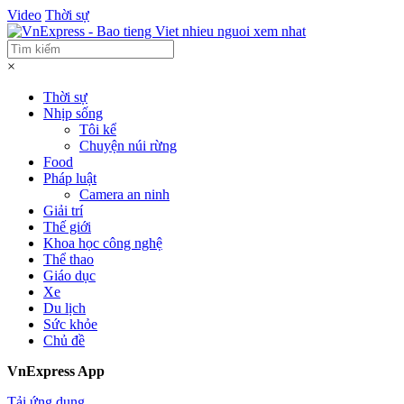
Video
Thời sự
×
Thời sự
Nhịp sống
Tôi kể
Chuyện núi rừng
Food
Pháp luật
Camera an ninh
Giải trí
Thế giới
Khoa học công nghệ
Thể thao
Giáo dục
Xe
Du lịch
Sức khỏe
Chủ đề
VnExpress App
Tải ứng dụng