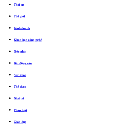
Thời sự
Thế giới
Kinh doanh
Khoa học công nghệ
Góc nhìn
Bất động sản
Sức khỏe
Thể thao
Giải trí
Pháp luật
Giáo dục