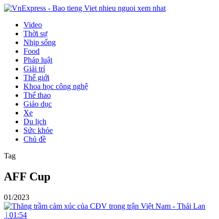
Video
Thời sự
Nhịp sống
Food
Pháp luật
Giải trí
Thế giới
Khoa học công nghệ
Thể thao
Giáo dục
Xe
Du lịch
Sức khỏe
Chủ đề
Tag
AFF Cup
01/2023
|
01:54