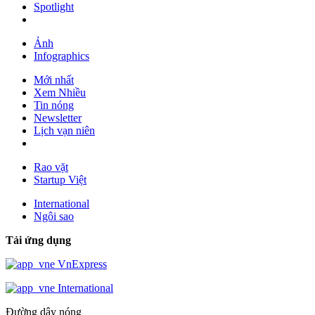
Spotlight
Ảnh
Infographics
Mới nhất
Xem Nhiều
Tin nóng
Newsletter
Lịch vạn niên
Rao vặt
Startup Việt
International
Ngôi sao
Tải ứng dụng
VnExpress
International
Đường dây nóng