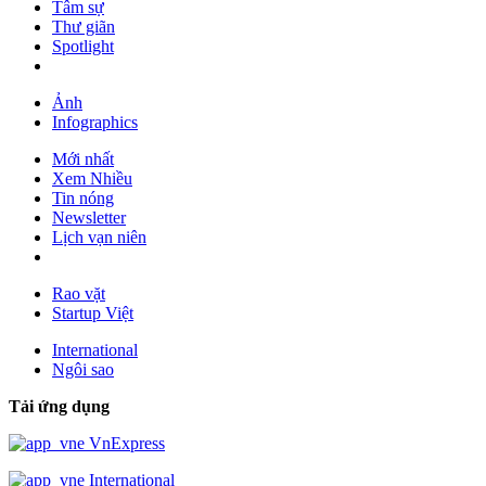
Tâm sự
Thư giãn
Spotlight
Ảnh
Infographics
Mới nhất
Xem Nhiều
Tin nóng
Newsletter
Lịch vạn niên
Rao vặt
Startup Việt
International
Ngôi sao
Tải ứng dụng
VnExpress
International