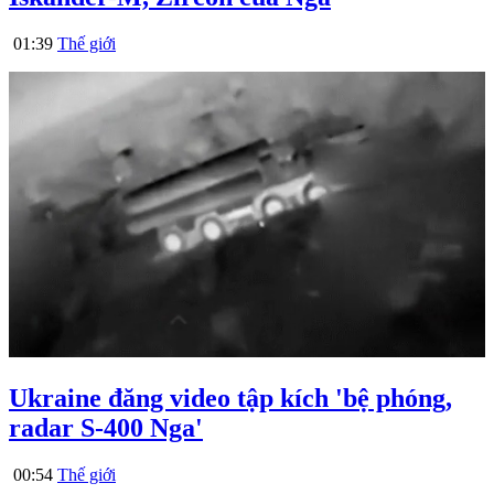
01:39
Thế giới
Ukraine đăng video tập kích 'bệ phóng,
radar S-400 Nga'
00:54
Thế giới