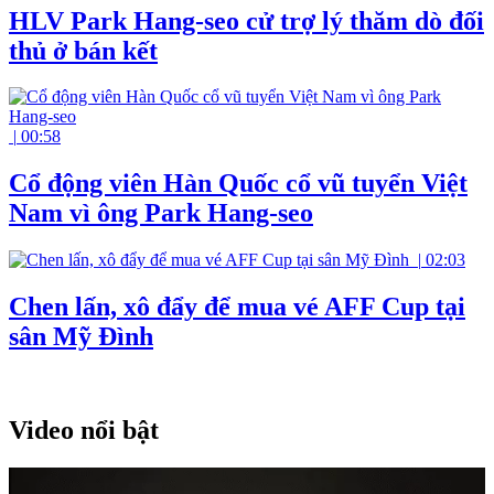
HLV Park Hang-seo cử trợ lý thăm dò đối
thủ ở bán kết
|
00:58
Cổ động viên Hàn Quốc cổ vũ tuyển Việt
Nam vì ông Park Hang-seo
|
02:03
Chen lấn, xô đẩy để mua vé AFF Cup tại
sân Mỹ Đình
Video nổi bật