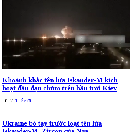
Khoảnh khắc tên lửa Iskander-M kích
hoạt đầu đạn chùm trên bầu trời Kiev
01:51
Thế giới
Ukraine bó tay trước loạt tên lửa
Iskander-M, Zircon của Nga