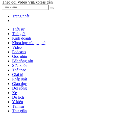
Theo dõi Video VnExpress trên
Trang nhất
Thời sự
Thế giới
Kinh doanh
Khoa học công nghệ
Video
Podcasts
Góc nhìn
Bất động sản
Sức khỏe
Thể thao
Giải trí
Pháp luật
Giáo dục
Đời sống
Xe
Du lịch
Ý kiến
Tâm sự
Thư giãn