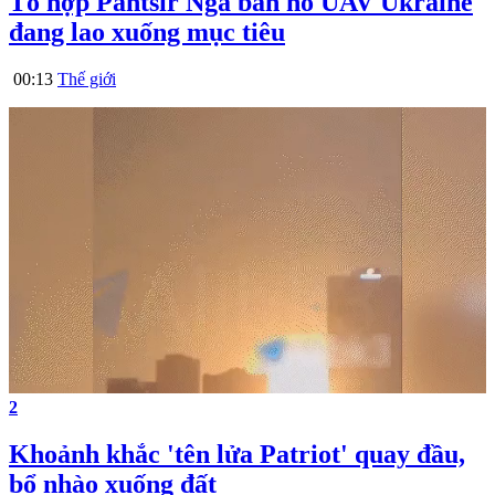
Tổ hợp Pantsir Nga bắn nổ UAV Ukraine
đang lao xuống mục tiêu
00:13
Thế giới
2
Khoảnh khắc 'tên lửa Patriot' quay đầu,
bổ nhào xuống đất