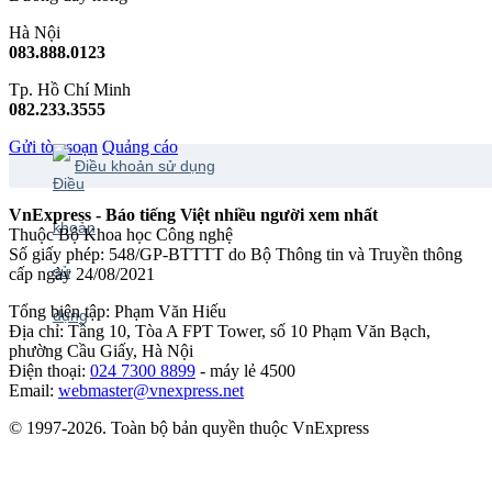
Hà Nội
083.888.0123
Tp. Hồ Chí Minh
082.233.3555
Gửi tòa soạn
Quảng cáo
Điều khoản sử dụng
VnExpress - Báo tiếng Việt nhiều người xem nhất
Thuộc Bộ Khoa học Công nghệ
Số giấy phép: 548/GP-BTTTT do Bộ Thông tin và Truyền thông
cấp ngày 24/08/2021
Tổng biên tập: Phạm Văn Hiếu
Địa chỉ: Tầng 10, Tòa A FPT Tower, số 10 Phạm Văn Bạch,
phường Cầu Giấy, Hà Nội
Điện thoại:
024 7300 8899
- máy lẻ 4500
Email:
webmaster@vnexpress.net
© 1997-2026. Toàn bộ bản quyền thuộc VnExpress