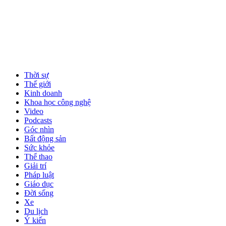
Thời sự
Thế giới
Kinh doanh
Khoa học công nghệ
Video
Podcasts
Góc nhìn
Bất động sản
Sức khỏe
Thể thao
Giải trí
Pháp luật
Giáo dục
Đời sống
Xe
Du lịch
Ý kiến