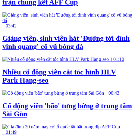
trận chung kết AFF Cup
|
03:42
Giảng viên, sinh viên hát 'Đường tới đỉnh
vinh quang' cổ vũ bóng đá
|
01:10
Nhiều cổ động viên cắt tóc hình HLV
Park Hang-seo
|
00:43
Cổ động viên 'bão' tưng bừng ở trung tâm
Sài Gòn
|
01:49