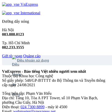
VnExpress
International
Đường dây nóng
Hà Nội
083.888.0123
Tp. Hồ Chí Minh
082.233.3555
Gửi tòa soạn
Quảng cáo
Điều khoản sử dụng
VnExpress - Báo tiếng Việt nhiều người xem nhất
Thuộc Bộ Khoa học Công nghệ
Số giấy phép: 548/GP-BTTTT do Bộ Thông tin và Truyền thông
cấp ngày 24/08/2021
Tổng biên tập: Phạm Văn Hiếu
Địa chỉ: Tầng 10, Tòa A FPT Tower, số 10 Phạm Văn Bạch,
phường Cầu Giấy, Hà Nội
Điện thoại:
024 7300 8899
- máy lẻ 4500
Email:
webmaster@vnexpress.net