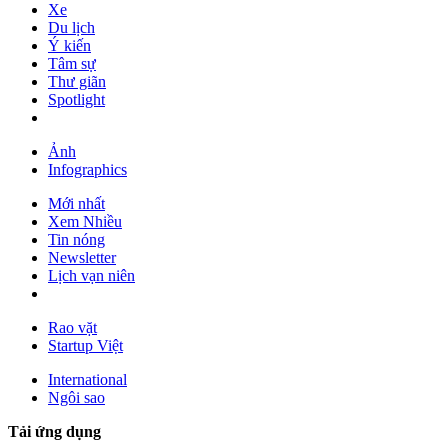
Xe
Du lịch
Ý kiến
Tâm sự
Thư giãn
Spotlight
Ảnh
Infographics
Mới nhất
Xem Nhiều
Tin nóng
Newsletter
Lịch vạn niên
Rao vặt
Startup Việt
International
Ngôi sao
Tải ứng dụng