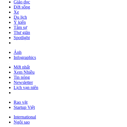
Giáo dục
Đời sống
Xe
Du lịch
Ý kiến
Tâm sự
Thư giãn
Spotlight
Ảnh
Infographics
Mới nhất
Xem Nhiều
Tin nóng
Newsletter
Lịch vạn niên
Rao vặt
Startup Việt
International
Ngôi sao