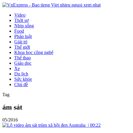
Video
Thời sự
Nhịp sống
Food
Pháp luật
Giải trí
Thế giới
Khoa học công nghệ
Thể thao
Giáo dục
Xe
Du lịch
Sức khỏe
Chủ đề
Tag
ám sát
05/2016
|
00:22