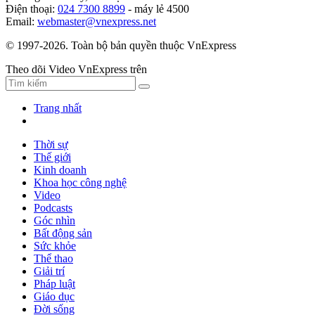
Điện thoại:
024 7300 8899
- máy lẻ 4500
Email:
webmaster@vnexpress.net
© 1997-2026. Toàn bộ bản quyền thuộc VnExpress
Theo dõi Video VnExpress trên
Trang nhất
Thời sự
Thế giới
Kinh doanh
Khoa học công nghệ
Video
Podcasts
Góc nhìn
Bất động sản
Sức khỏe
Thể thao
Giải trí
Pháp luật
Giáo dục
Đời sống