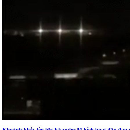
Khoảnh khắc tên lửa Iskander-M kích hoạt đầu đạn 