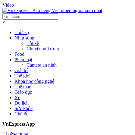
Video
×
Thời sự
Nhịp sống
Tôi kể
Chuyện núi rừng
Food
Pháp luật
Camera an ninh
Giải trí
Thế giới
Khoa học công nghệ
Thể thao
Giáo dục
Xe
Du lịch
Sức khỏe
Chủ đề
VnExpress App
Tải ứng dụng