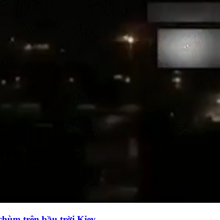
chùm trên bầu trời Kiev