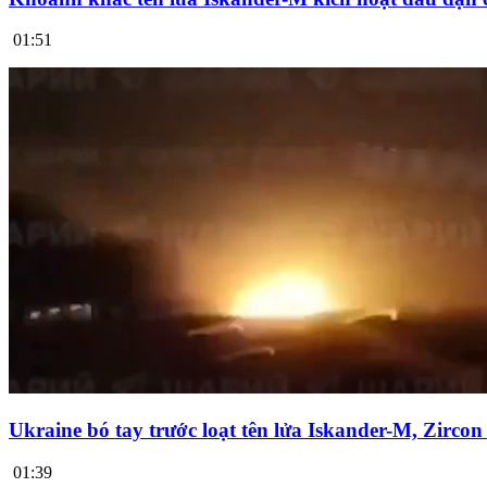
01:51
Ukraine bó tay trước loạt tên lửa Iskander-M, Zirco
01:39