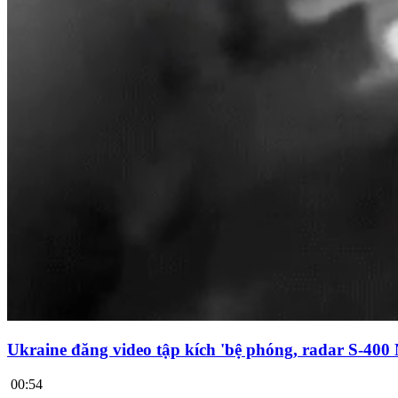
Ukraine đăng video tập kích 'bệ phóng, radar S-400
00:54