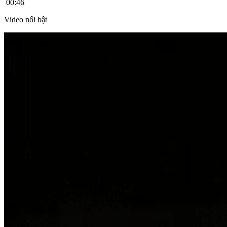
00:46
Video nổi bật