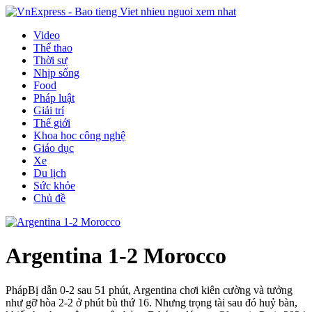
Video
Thể thao
Thời sự
Nhịp sống
Food
Pháp luật
Giải trí
Thế giới
Khoa học công nghệ
Giáo dục
Xe
Du lịch
Sức khỏe
Chủ đề
Argentina 1-2 Morocco
Pháp
Bị dẫn 0-2 sau 51 phút, Argentina chơi kiên cường và tưởng
như gỡ hòa 2-2 ở phút bù thứ 16. Nhưng trọng tài sau đó huỷ bàn,