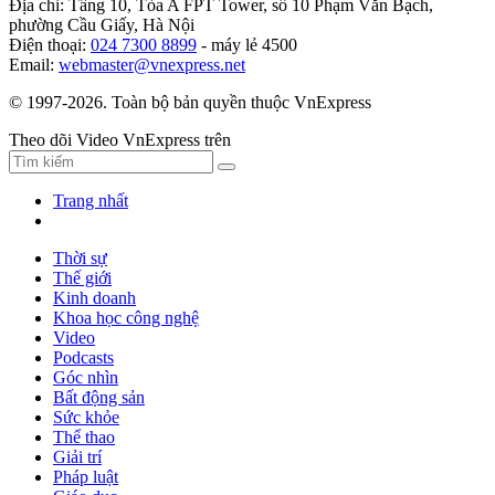
Địa chỉ: Tầng 10, Tòa A FPT Tower, số 10 Phạm Văn Bạch,
phường Cầu Giấy, Hà Nội
Điện thoại:
024 7300 8899
- máy lẻ 4500
Email:
webmaster@vnexpress.net
© 1997-2026. Toàn bộ bản quyền thuộc VnExpress
Theo dõi Video VnExpress trên
Trang nhất
Thời sự
Thế giới
Kinh doanh
Khoa học công nghệ
Video
Podcasts
Góc nhìn
Bất động sản
Sức khỏe
Thể thao
Giải trí
Pháp luật