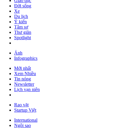
Giáo dục
Đời sống
Xe
Du lịch
Ý kiến
Tâm sự
Thư giãn
Spotlight
Ảnh
Infographics
Mới nhất
Xem Nhiều
Tin nóng
Newsletter
Lịch vạn niên
Rao vặt
Startup Việt
International
Ngôi sao