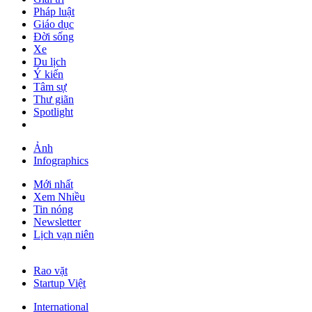
Pháp luật
Giáo dục
Đời sống
Xe
Du lịch
Ý kiến
Tâm sự
Thư giãn
Spotlight
Ảnh
Infographics
Mới nhất
Xem Nhiều
Tin nóng
Newsletter
Lịch vạn niên
Rao vặt
Startup Việt
International