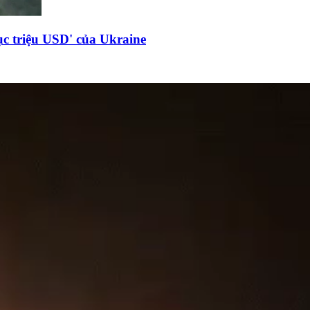
c triệu USD' của Ukraine