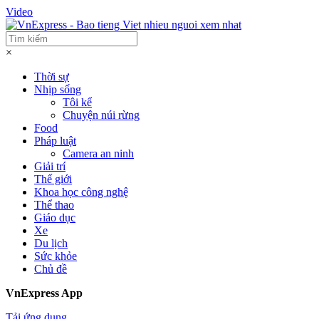
Video
×
Thời sự
Nhịp sống
Tôi kể
Chuyện núi rừng
Food
Pháp luật
Camera an ninh
Giải trí
Thế giới
Khoa học công nghệ
Thể thao
Giáo dục
Xe
Du lịch
Sức khỏe
Chủ đề
VnExpress App
Tải ứng dụng