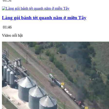
01:51
Làng gói bánh tét quanh năm ở miền Tây
01:46
Video nổi bật