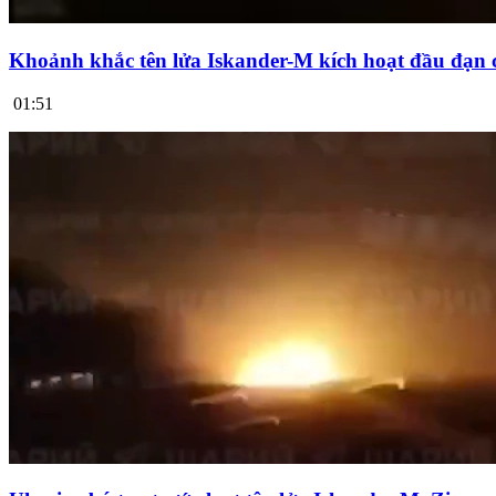
Khoảnh khắc tên lửa Iskander-M kích hoạt đầu đạn 
01:51