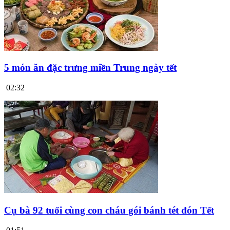
5 món ăn đặc trưng miền Trung ngày tết
02:32
Cụ bà 92 tuổi cùng con cháu gói bánh tét đón Tết