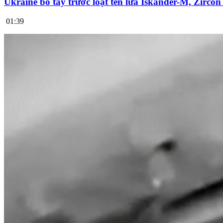
Ukraine bó tay trước loạt tên lửa Iskander-M, Zirco
01:39