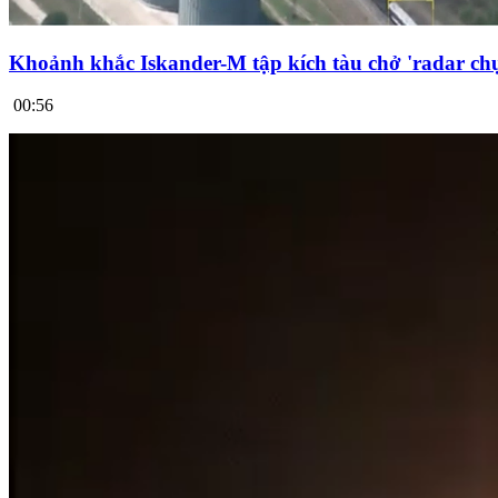
Khoảnh khắc Iskander-M tập kích tàu chở 'radar chụ
00:56