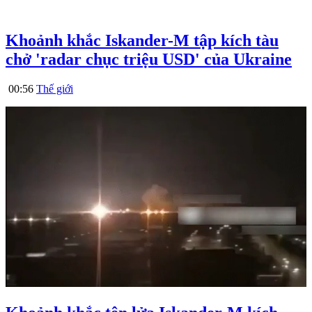
Khoảnh khắc Iskander-M tập kích tàu
chở 'radar chục triệu USD' của Ukraine
00:56
Thế giới