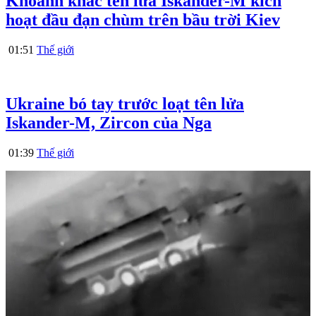
Khoảnh khắc tên lửa Iskander-M kích
hoạt đầu đạn chùm trên bầu trời Kiev
01:51
Thế giới
Ukraine bó tay trước loạt tên lửa
Iskander-M, Zircon của Nga
01:39
Thế giới