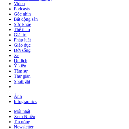
Video
Podcasts
Góc nhìn
Bất động sản
Sức khỏe
Thể thao
Giải trí
Pháp luật
Giáo dục
Đời sống
Xe
Du lịch
Ý kiến
Tâm sự
Thư giãn
Spotlight
Ảnh
Infographics
Mới nhất
Xem Nhiều
Tin nóng
Newsletter