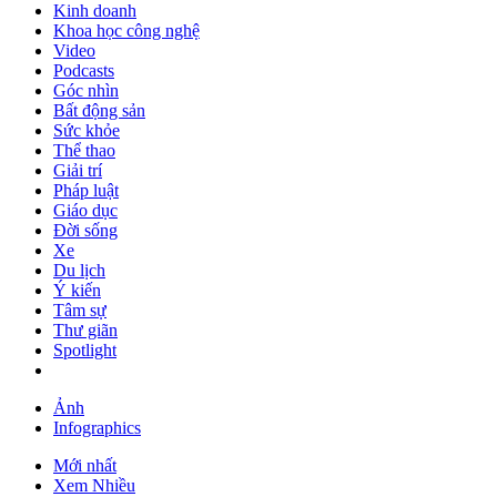
Kinh doanh
Khoa học công nghệ
Video
Podcasts
Góc nhìn
Bất động sản
Sức khỏe
Thể thao
Giải trí
Pháp luật
Giáo dục
Đời sống
Xe
Du lịch
Ý kiến
Tâm sự
Thư giãn
Spotlight
Ảnh
Infographics
Mới nhất
Xem Nhiều