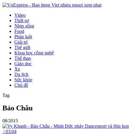
Video
Thời sự
Nhịp sống
Food
Pháp luật
Giải trí
Thế giới
Khoa học công nghệ
Thể thao
Giáo dục
Xe
Du lịch
Sức khỏe
Chủ đề
Tag
Bảo Châu
08/2015
|
03:04