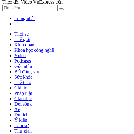
Theo dõi Video VnExpress trên
Trang nhất
Thời sự
Thế giới
Kinh doanh
Khoa học công nghệ
Video
Podcasts
Góc nhìn
Bất động sản
Sức khỏe
Thể thao
Giải trí
Pháp luật
Giáo dục
Đời sống
Xe
Du lịch
Ý kiến
Tâm sự
Thư giãn