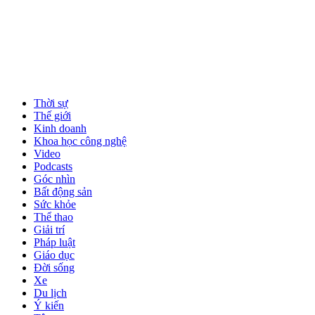
Thời sự
Thế giới
Kinh doanh
Khoa học công nghệ
Video
Podcasts
Góc nhìn
Bất động sản
Sức khỏe
Thể thao
Giải trí
Pháp luật
Giáo dục
Đời sống
Xe
Du lịch
Ý kiến