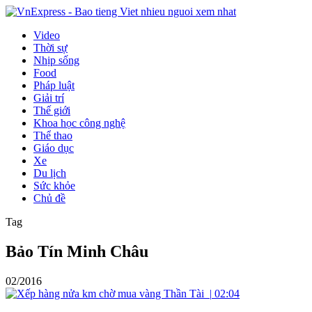
Video
Thời sự
Nhịp sống
Food
Pháp luật
Giải trí
Thế giới
Khoa học công nghệ
Thể thao
Giáo dục
Xe
Du lịch
Sức khỏe
Chủ đề
Tag
Bảo Tín Minh Châu
02/2016
|
02:04