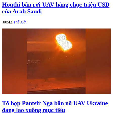
Houthi bắn rơi UAV hàng chục triệu USD
của Arab Saudi
00:43
Thế giới
Tổ hợp Pantsir Nga bắn nổ UAV Ukraine
đang lao xuống mục tiêu