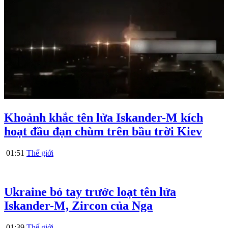
Khoảnh khắc tên lửa Iskander-M kích
hoạt đầu đạn chùm trên bầu trời Kiev
01:51
Thế giới
Ukraine bó tay trước loạt tên lửa
Iskander-M, Zircon của Nga
01:39
Thế giới