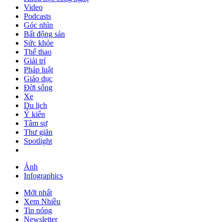
Video
Podcasts
Góc nhìn
Bất động sản
Sức khỏe
Thể thao
Giải trí
Pháp luật
Giáo dục
Đời sống
Xe
Du lịch
Ý kiến
Tâm sự
Thư giãn
Spotlight
Ảnh
Infographics
Mới nhất
Xem Nhiều
Tin nóng
Newsletter