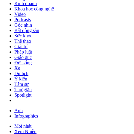
Kinh doanh
Khoa học công nghệ
Video
Podcasts
Góc nhìn
Bất động sản
Sức khỏe
Thể thao
Giải trí
Pháp luật
Giáo dục
Đời sống
Xe
Du lịch
Ý kiến
Tâm sự
Thư giãn
Spotlight
Ảnh
Infographics
Mới nhất
Xem Nhiều