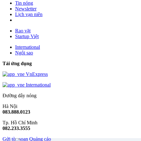
Tin nóng
Newsletter
Lịch vạn niên
Rao vặt
Startup Việt
International
Ngôi sao
Tải ứng dụng
VnExpress
International
Đường dây nóng
Hà Nội
083.888.0123
Tp. Hồ Chí Minh
082.233.3555
Gửi tòa soạn
Quảng cáo