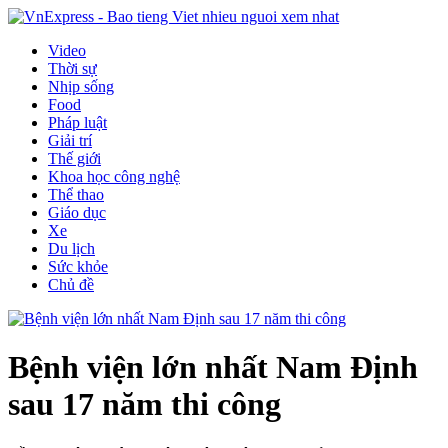
Video
Thời sự
Nhịp sống
Food
Pháp luật
Giải trí
Thế giới
Khoa học công nghệ
Thể thao
Giáo dục
Xe
Du lịch
Sức khỏe
Chủ đề
Bệnh viện lớn nhất Nam Định
sau 17 năm thi công