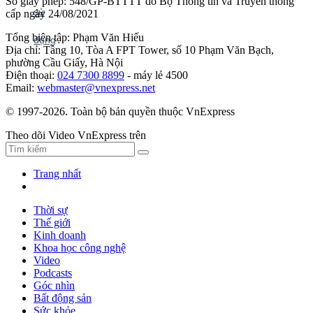
Số giấy phép: 548/GP-BTTTT do Bộ Thông tin và Truyền thông
cấp ngày 24/08/2021
Tổng biên tập: Phạm Văn Hiếu
Địa chỉ: Tầng 10, Tòa A FPT Tower, số 10 Phạm Văn Bạch,
phường Cầu Giấy, Hà Nội
Điện thoại:
024 7300 8899
- máy lẻ 4500
Email:
webmaster@vnexpress.net
© 1997-2026. Toàn bộ bản quyền thuộc VnExpress
Theo dõi Video VnExpress trên
Trang nhất
Thời sự
Thế giới
Kinh doanh
Khoa học công nghệ
Video
Podcasts
Góc nhìn
Bất động sản
Sức khỏe