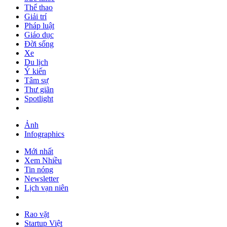
Thể thao
Giải trí
Pháp luật
Giáo dục
Đời sống
Xe
Du lịch
Ý kiến
Tâm sự
Thư giãn
Spotlight
Ảnh
Infographics
Mới nhất
Xem Nhiều
Tin nóng
Newsletter
Lịch vạn niên
Rao vặt
Startup Việt