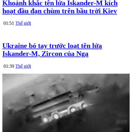
Khoảnh khắc tên lửa Iskander-M kích
hoạt đầu đạn chùm trên bầu trời Kiev
01:51
Thế giới
Ukraine bó tay trước loạt tên lửa
Iskander-M, Zircon của Nga
01:39
Thế giới