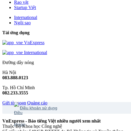
Rao vặt
Startup Việt
International
Ngôi sao
Tải ứng dụng
VnExpress
International
Đường dây nóng
Hà Nội
083.888.0123
Tp. Hồ Chí Minh
082.233.3555
Gửi tòa soạn
Quảng cáo
Điều khoản sử dụng
VnExpress - Báo tiếng Việt nhiều người xem nhất
Thuộc Bộ Khoa học Công nghệ