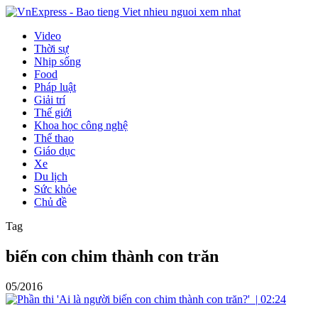
Video
Thời sự
Nhịp sống
Food
Pháp luật
Giải trí
Thế giới
Khoa học công nghệ
Thể thao
Giáo dục
Xe
Du lịch
Sức khỏe
Chủ đề
Tag
biến con chim thành con trăn
05/2016
|
02:24