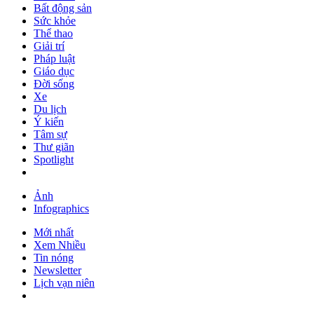
Bất động sản
Sức khỏe
Thể thao
Giải trí
Pháp luật
Giáo dục
Đời sống
Xe
Du lịch
Ý kiến
Tâm sự
Thư giãn
Spotlight
Ảnh
Infographics
Mới nhất
Xem Nhiều
Tin nóng
Newsletter
Lịch vạn niên