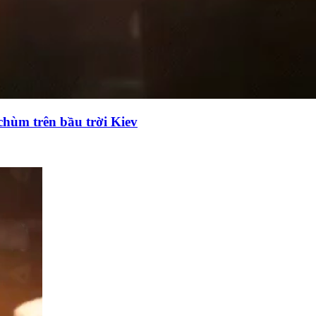
chùm trên bầu trời Kiev