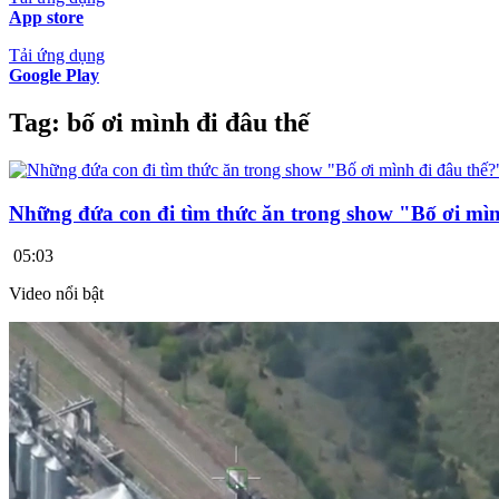
App store
Tải ứng dụng
Google Play
Tag:
bố ơi mình đi đâu thế
Những đứa con đi tìm thức ăn trong show "Bố ơi mìn
05:03
Video nổi bật