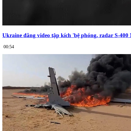
Ukraine đăng video tập kích 'bệ phóng, radar S-400
00:54