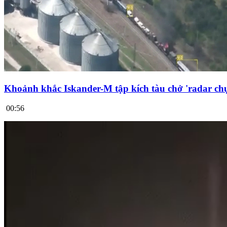
Khoảnh khắc Iskander-M tập kích tàu chở 'radar chụ
00:56