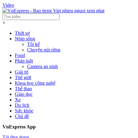
Video
×
Thời sự
Nhịp sống
Tôi kể
Chuyện núi rừng
Food
Pháp luật
Camera an ninh
Giải trí
Thế giới
Khoa học công nghệ
Thể thao
Giáo dục
Xe
Du lịch
Sức khỏe
Chủ đề
VnExpress App
Tải ứng dụng