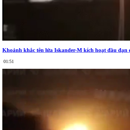
Khoảnh khắc tên lửa Iskander-M kích hoạt đầu đạn 
01:51