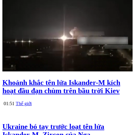
Khoảnh khắc tên lửa Iskander-M kích
hoạt đầu đạn chùm trên bầu trời Kiev
01:51
Thế giới
Ukraine bó tay trước loạt tên lửa
Iskander-M, Zircon của Nga