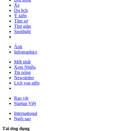
Xe
Du lịch
Ý kiến
Tâm sự
Thư giãn
Spotlight
Ảnh
Infographics
Mới nhất
Xem Nhiều
Tin nóng
Newsletter
Lịch vạn niên
Rao vặt
Startup Việt
International
Ngôi sao
Tải ứng dụng