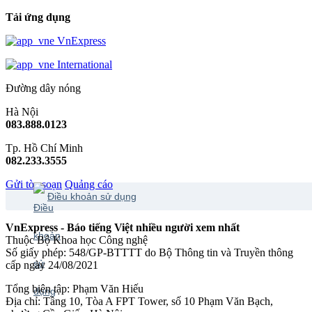
Tải ứng dụng
VnExpress
International
Đường dây nóng
Hà Nội
083.888.0123
Tp. Hồ Chí Minh
082.233.3555
Gửi tòa soạn
Quảng cáo
Điều khoản sử dụng
VnExpress - Báo tiếng Việt nhiều người xem nhất
Thuộc Bộ Khoa học Công nghệ
Số giấy phép: 548/GP-BTTTT do Bộ Thông tin và Truyền thông
cấp ngày 24/08/2021
Tổng biên tập: Phạm Văn Hiếu
Địa chỉ: Tầng 10, Tòa A FPT Tower, số 10 Phạm Văn Bạch,