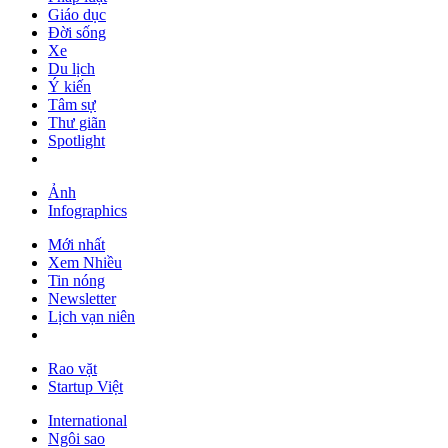
Giáo dục
Đời sống
Xe
Du lịch
Ý kiến
Tâm sự
Thư giãn
Spotlight
Ảnh
Infographics
Mới nhất
Xem Nhiều
Tin nóng
Newsletter
Lịch vạn niên
Rao vặt
Startup Việt
International
Ngôi sao