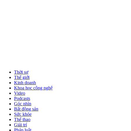
Thời sự
Thế giới
Kinh doanh
Khoa học công nghệ
Video
Podcasts
Góc nhìn
Bất động sản
Sức khỏe
Thể thao
Giải trí
Pháp luật