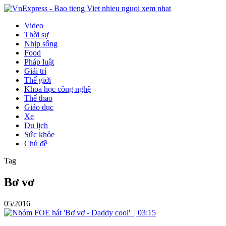
Video
Thời sự
Nhịp sống
Food
Pháp luật
Giải trí
Thế giới
Khoa học công nghệ
Thể thao
Giáo dục
Xe
Du lịch
Sức khỏe
Chủ đề
Tag
Bơ vơ
05/2016
|
03:15