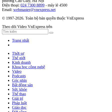
phường Cầu Giấy, Hà Nội
Điện thoại:
024 7300 8899
- máy lẻ 4500
Email:
webmaster@vnexpress.net
© 1997-2026. Toàn bộ bản quyền thuộc VnExpress
Theo dõi Video VnExpress trên
Trang nhất
Thời sự
Thế giới
Kinh doanh
Khoa học công nghệ
Video
Podcasts
Góc nhìn
Bất động sản
Sức khỏe
Thể thao
Giải trí
Pháp luật
Giáo dục
Đời sống