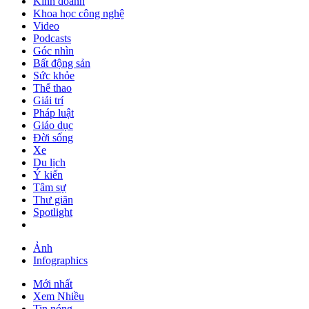
Kinh doanh
Khoa học công nghệ
Video
Podcasts
Góc nhìn
Bất động sản
Sức khỏe
Thể thao
Giải trí
Pháp luật
Giáo dục
Đời sống
Xe
Du lịch
Ý kiến
Tâm sự
Thư giãn
Spotlight
Ảnh
Infographics
Mới nhất
Xem Nhiều
Tin nóng