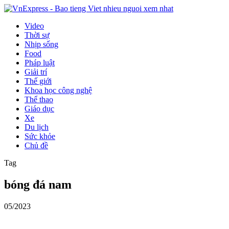
Video
Thời sự
Nhịp sống
Food
Pháp luật
Giải trí
Thế giới
Khoa học công nghệ
Thể thao
Giáo dục
Xe
Du lịch
Sức khỏe
Chủ đề
Tag
bóng đá nam
05/2023