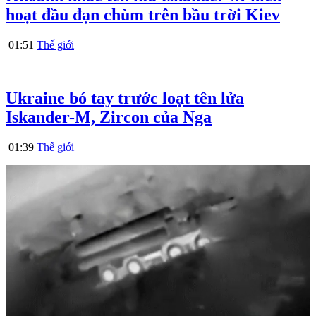
hoạt đầu đạn chùm trên bầu trời Kiev
01:51
Thế giới
Ukraine bó tay trước loạt tên lửa
Iskander-M, Zircon của Nga
01:39
Thế giới