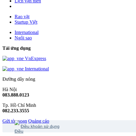
Lịch vạn niên
Rao vặt
Startup Việt
International
Ngôi sao
Tải ứng dụng
VnExpress
International
Đường dây nóng
Hà Nội
083.888.0123
Tp. Hồ Chí Minh
082.233.3555
Gửi tòa soạn
Quảng cáo
Điều khoản sử dụng