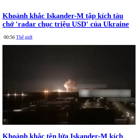
Khoảnh khắc Iskander-M tập kích tàu
chở 'radar chục triệu USD' của Ukraine
00:56
Thế giới
Khoảnh khắc tên lửa Iskander-M kích