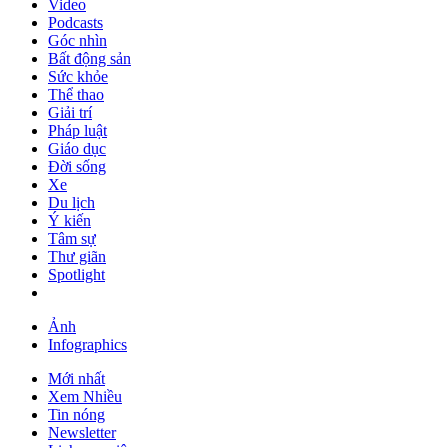
Video
Podcasts
Góc nhìn
Bất động sản
Sức khỏe
Thể thao
Giải trí
Pháp luật
Giáo dục
Đời sống
Xe
Du lịch
Ý kiến
Tâm sự
Thư giãn
Spotlight
Ảnh
Infographics
Mới nhất
Xem Nhiều
Tin nóng
Newsletter