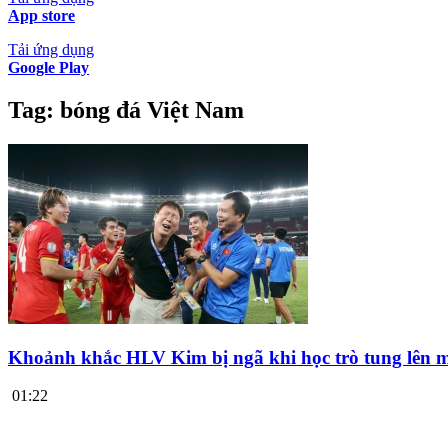
App store
Tải ứng dụng
Google Play
Tag:
bóng đá Việt Nam
Khoảnh khắc HLV Kim bị ngã khi học trò tung lên 
01:22