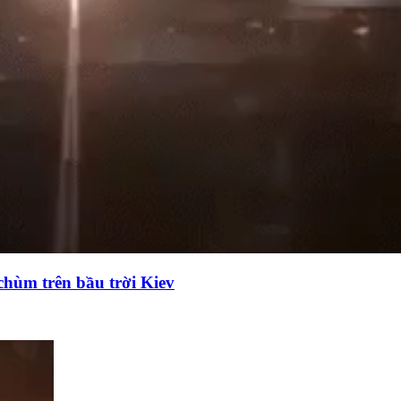
chùm trên bầu trời Kiev