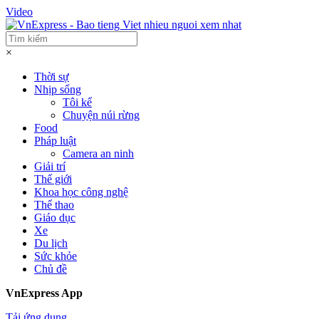
Video
×
Thời sự
Nhịp sống
Tôi kể
Chuyện núi rừng
Food
Pháp luật
Camera an ninh
Giải trí
Thế giới
Khoa học công nghệ
Thể thao
Giáo dục
Xe
Du lịch
Sức khỏe
Chủ đề
VnExpress App
Tải ứng dụng