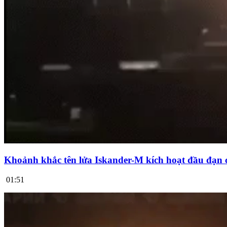
Khoảnh khắc tên lửa Iskander-M kích hoạt đầu đạn 
01:51