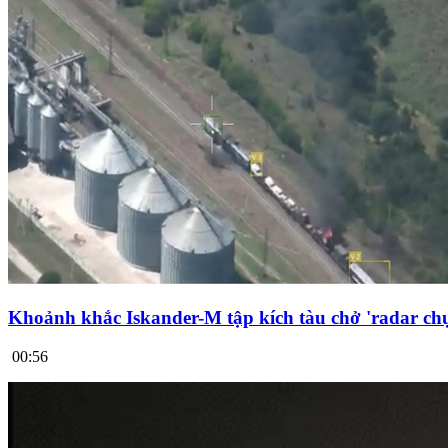
Khoảnh khắc Iskander-M tập kích tàu chở 'radar chụ
00:56