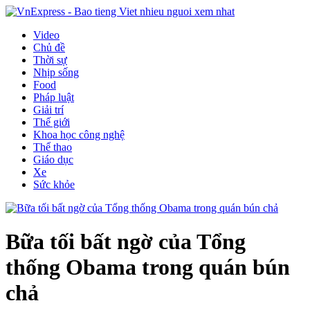
Video
Chủ đề
Thời sự
Nhịp sống
Food
Pháp luật
Giải trí
Thế giới
Khoa học công nghệ
Thể thao
Giáo dục
Xe
Sức khỏe
Bữa tối bất ngờ của Tổng
thống Obama trong quán bún
chả