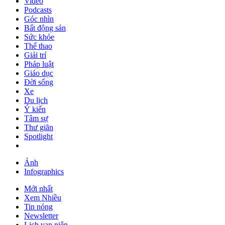
Video
Podcasts
Góc nhìn
Bất động sản
Sức khỏe
Thể thao
Giải trí
Pháp luật
Giáo dục
Đời sống
Xe
Du lịch
Ý kiến
Tâm sự
Thư giãn
Spotlight
Ảnh
Infographics
Mới nhất
Xem Nhiều
Tin nóng
Newsletter
Lịch vạn niên