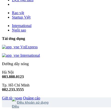
Rao vặt
Startup Việt
International
Ngôi sao
Tải ứng dụng
VnExpress
International
Đường dây nóng
Hà Nội
083.888.0123
Tp. Hồ Chí Minh
082.233.3555
Gửi tòa soạn
Quảng cáo
Điều khoản sử dụng