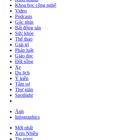
Khoa học công nghệ
Video
Podcasts
Góc nhìn
Bất động sản
Sức khỏe
Thể thao
Giải trí
Pháp luật
Giáo dục
Đời sống
Xe
Du lịch
Ý kiến
Tâm sự
Thư giãn
Spotlight
Ảnh
Infographics
Mới nhất
Xem Nhiều
Tin nóng