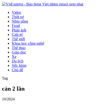
Video
Thời sự
Nhịp sống
Food
Pháp luật
Giải trí
Thế giới
Khoa học công nghệ
Thể thao
Giáo dục
Xe
Du lịch
Sức khỏe
Chủ đề
Tag
cán 2 lần
10/2024