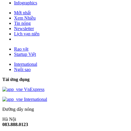
Infographics
Mới nhất
Xem Nhiều
Tin nóng
Newsletter
Lịch vạn niên
Rao vặt
Startup Việt
International
Ngôi sao
Tải ứng dụng
VnExpress
International
Đường dây nóng
Hà Nội
083.888.0123