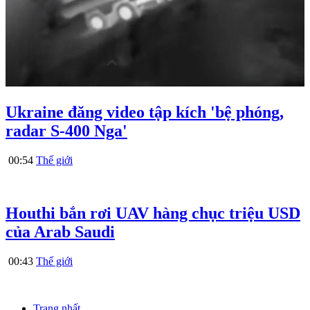
Ukraine đăng video tập kích 'bệ phóng,
radar S-400 Nga'
00:54
Thế giới
Houthi bắn rơi UAV hàng chục triệu USD
của Arab Saudi
00:43
Thế giới
Trang nhất