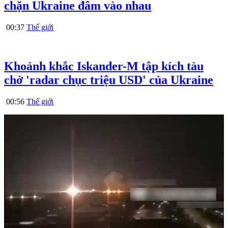
chặn Ukraine đâm vào nhau
00:37
Thế giới
Khoảnh khắc Iskander-M tập kích tàu
chở 'radar chục triệu USD' của Ukraine
00:56
Thế giới