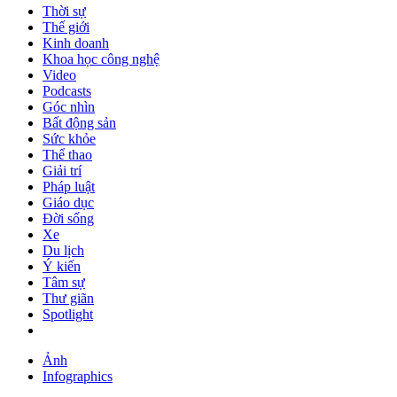
Thời sự
Thế giới
Kinh doanh
Khoa học công nghệ
Video
Podcasts
Góc nhìn
Bất động sản
Sức khỏe
Thể thao
Giải trí
Pháp luật
Giáo dục
Đời sống
Xe
Du lịch
Ý kiến
Tâm sự
Thư giãn
Spotlight
Ảnh
Infographics