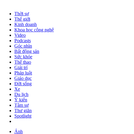
Thời sự
Thế giới
Kinh doanh
Khoa học công nghệ
Video
Podcasts
Góc nhìn
Bất động sản
Sức khỏe
Thể thao
Giải trí
Pháp luật
Giáo dục
Đời sống
Xe
Du lịch
Ý kiến
Tâm sự
Thư giãn
Spotlight
Ảnh