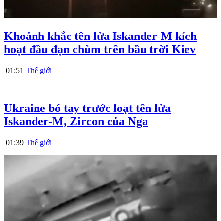
Khoảnh khắc tên lửa Iskander-M kích
hoạt đầu đạn chùm trên bầu trời Kiev
01:51
Thế giới
Ukraine bó tay trước loạt tên lửa
Iskander-M, Zircon của Nga
01:39
Thế giới