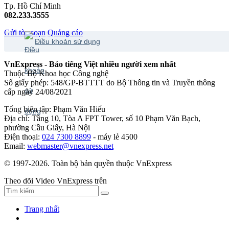
Tp. Hồ Chí Minh
082.233.3555
Gửi tòa soạn
Quảng cáo
Điều khoản sử dụng
VnExpress - Báo tiếng Việt nhiều người xem nhất
Thuộc Bộ Khoa học Công nghệ
Số giấy phép: 548/GP-BTTTT do Bộ Thông tin và Truyền thông
cấp ngày 24/08/2021
Tổng biên tập: Phạm Văn Hiếu
Địa chỉ: Tầng 10, Tòa A FPT Tower, số 10 Phạm Văn Bạch,
phường Cầu Giấy, Hà Nội
Điện thoại:
024 7300 8899
- máy lẻ 4500
Email:
webmaster@vnexpress.net
© 1997-2026. Toàn bộ bản quyền thuộc VnExpress
Theo dõi Video VnExpress trên
Trang nhất