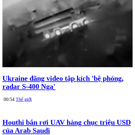
Ukraine đăng video tập kích 'bệ phóng,
radar S-400 Nga'
00:54
Thế giới
Houthi bắn rơi UAV hàng chục triệu USD
của Arab Saudi