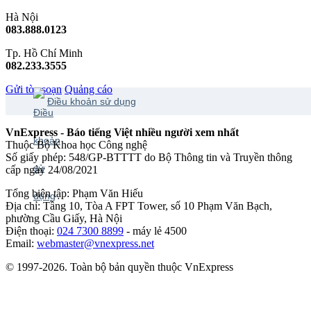
Hà Nội
083.888.0123
Tp. Hồ Chí Minh
082.233.3555
Gửi tòa soạn
Quảng cáo
Điều khoản sử dụng
VnExpress - Báo tiếng Việt nhiều người xem nhất
Thuộc Bộ Khoa học Công nghệ
Số giấy phép: 548/GP-BTTTT do Bộ Thông tin và Truyền thông
cấp ngày 24/08/2021
Tổng biên tập: Phạm Văn Hiếu
Địa chỉ: Tầng 10, Tòa A FPT Tower, số 10 Phạm Văn Bạch,
phường Cầu Giấy, Hà Nội
Điện thoại:
024 7300 8899
- máy lẻ 4500
Email:
webmaster@vnexpress.net
© 1997-2026. Toàn bộ bản quyền thuộc VnExpress