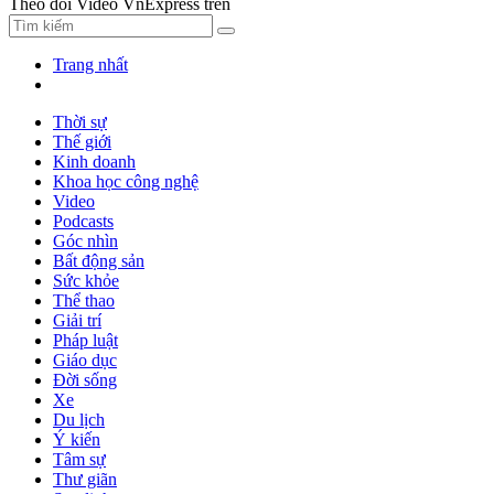
Theo dõi Video VnExpress trên
Trang nhất
Thời sự
Thế giới
Kinh doanh
Khoa học công nghệ
Video
Podcasts
Góc nhìn
Bất động sản
Sức khỏe
Thể thao
Giải trí
Pháp luật
Giáo dục
Đời sống
Xe
Du lịch
Ý kiến
Tâm sự
Thư giãn