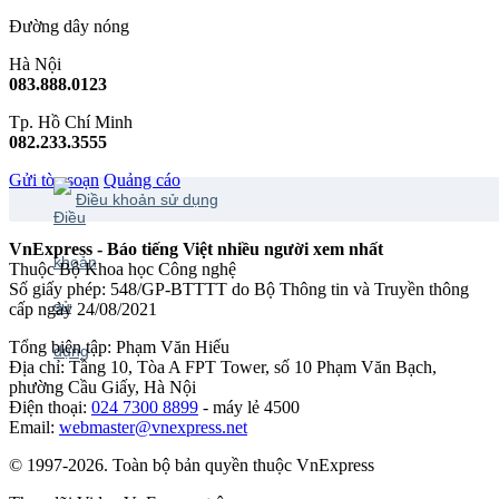
Đường dây nóng
Hà Nội
083.888.0123
Tp. Hồ Chí Minh
082.233.3555
Gửi tòa soạn
Quảng cáo
Điều khoản sử dụng
VnExpress - Báo tiếng Việt nhiều người xem nhất
Thuộc Bộ Khoa học Công nghệ
Số giấy phép: 548/GP-BTTTT do Bộ Thông tin và Truyền thông
cấp ngày 24/08/2021
Tổng biên tập: Phạm Văn Hiếu
Địa chỉ: Tầng 10, Tòa A FPT Tower, số 10 Phạm Văn Bạch,
phường Cầu Giấy, Hà Nội
Điện thoại:
024 7300 8899
- máy lẻ 4500
Email:
webmaster@vnexpress.net
© 1997-2026. Toàn bộ bản quyền thuộc VnExpress