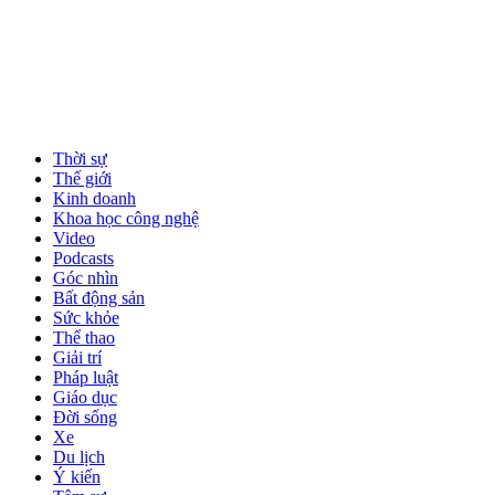
Thời sự
Thế giới
Kinh doanh
Khoa học công nghệ
Video
Podcasts
Góc nhìn
Bất động sản
Sức khỏe
Thể thao
Giải trí
Pháp luật
Giáo dục
Đời sống
Xe
Du lịch
Ý kiến