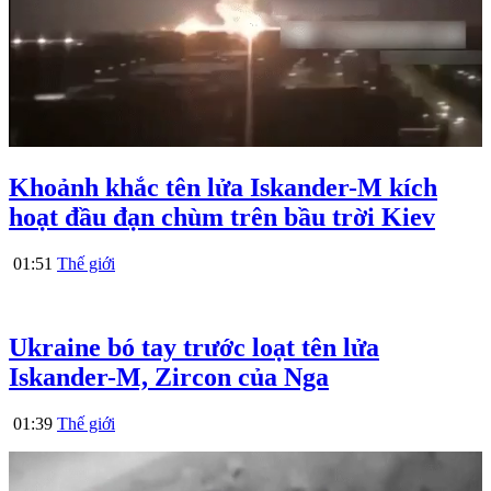
Khoảnh khắc tên lửa Iskander-M kích
hoạt đầu đạn chùm trên bầu trời Kiev
01:51
Thế giới
Ukraine bó tay trước loạt tên lửa
Iskander-M, Zircon của Nga
01:39
Thế giới