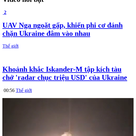
2
UAV Nga ngoặt gấp, khiến phi cơ đánh
chặn Ukraine đâm vào nhau
Thế giới
Khoảnh khắc Iskander-M tập kích tàu
chở 'radar chục triệu USD' của Ukraine
00:56
Thế giới