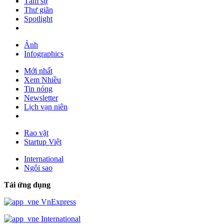
Tâm sự
Thư giãn
Spotlight
Ảnh
Infographics
Mới nhất
Xem Nhiều
Tin nóng
Newsletter
Lịch vạn niên
Rao vặt
Startup Việt
International
Ngôi sao
Tải ứng dụng
VnExpress
International