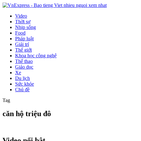
Video
Thời sự
Nhịp sống
Food
Pháp luật
Giải trí
Thế giới
Khoa học công nghệ
Thể thao
Giáo dục
Xe
Du lịch
Sức khỏe
Chủ đề
Tag
căn hộ triệu đô
Video nổi bật