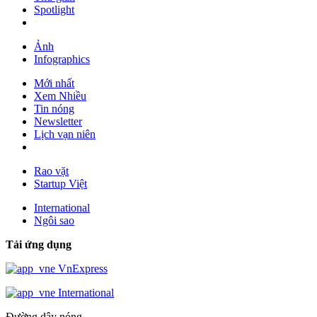
Spotlight
Ảnh
Infographics
Mới nhất
Xem Nhiều
Tin nóng
Newsletter
Lịch vạn niên
Rao vặt
Startup Việt
International
Ngôi sao
Tải ứng dụng
VnExpress
International
Đường dây nóng