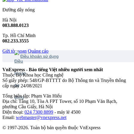
Đường dây nóng
Hà Nội
083.888.0123
Tp. Hồ Chí Minh
082.233.3555
Gửi tòa soạn
Quảng cáo
Điều khoản sử dụng
VnExpress - Báo tiếng Việt nhiều người xem nhất
Thuộc Bộ Khoa học Công nghệ
Số giấy phép: 548/GP-BTTTT do Bộ Thông tin và Truyền thông
cấp ngày 24/08/2021
Tổng biên tập: Phạm Văn Hiếu
Địa chỉ: Tầng 10, Tòa A FPT Tower, số 10 Phạm Văn Bạch,
phường Cầu Giấy, Hà Nội
Điện thoại:
024 7300 8899
- máy lẻ 4500
Email:
webmaster@vnexpress.net
© 1997-2026. Toàn bộ bản quyền thuộc VnExpress