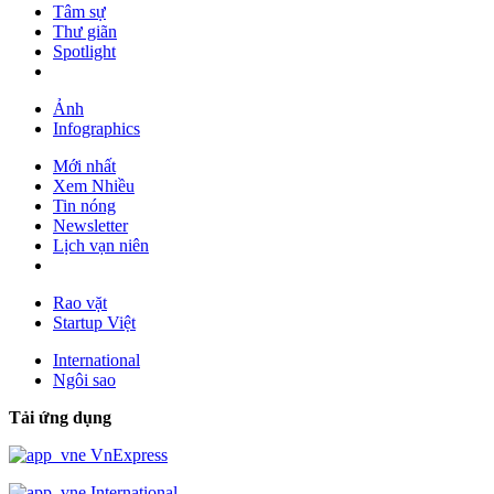
Tâm sự
Thư giãn
Spotlight
Ảnh
Infographics
Mới nhất
Xem Nhiều
Tin nóng
Newsletter
Lịch vạn niên
Rao vặt
Startup Việt
International
Ngôi sao
Tải ứng dụng
VnExpress
International