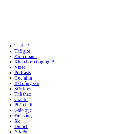
Thời sự
Thế giới
Kinh doanh
Khoa học công nghệ
Video
Podcasts
Góc nhìn
Bất động sản
Sức khỏe
Thể thao
Giải trí
Pháp luật
Giáo dục
Đời sống
Xe
Du lịch
Ý kiến