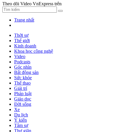
Theo dõi Video VnExpress trên
Trang nhất
Thời sự
Thế giới
Kinh doanh
Khoa học công nghệ
Video
Podcasts
Góc nhìn
Bất động sản
Sức khỏe
Thể thao
Giải trí
Pháp luật
Giáo dục
Đời sống
Xe
Du lịch
Ý kiến
Tâm sự
Thư giãn