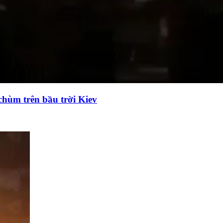
chùm trên bầu trời Kiev