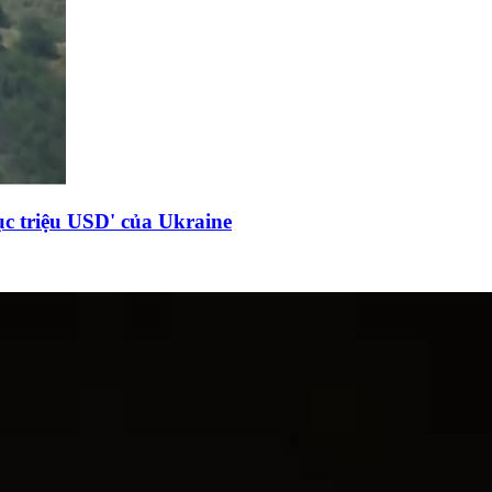
c triệu USD' của Ukraine