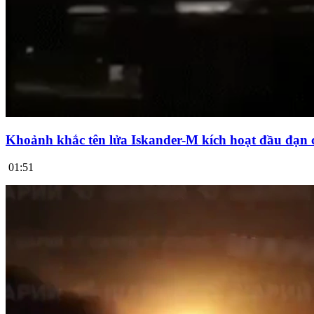
Khoảnh khắc tên lửa Iskander-M kích hoạt đầu đạn 
01:51