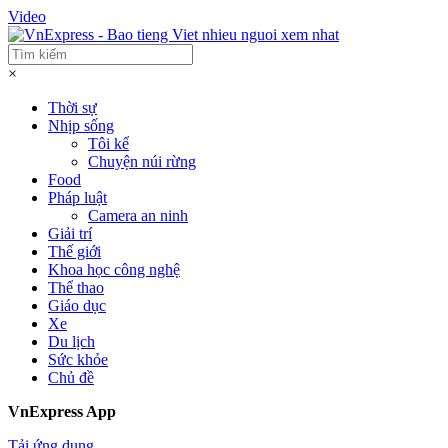
Video
×
Thời sự
Nhịp sống
Tôi kể
Chuyện núi rừng
Food
Pháp luật
Camera an ninh
Giải trí
Thế giới
Khoa học công nghệ
Thể thao
Giáo dục
Xe
Du lịch
Sức khỏe
Chủ đề
VnExpress App
Tải ứng dụng