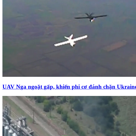
UAV Nga ngoặt gấp, khiến phi cơ đánh chặn Ukrai