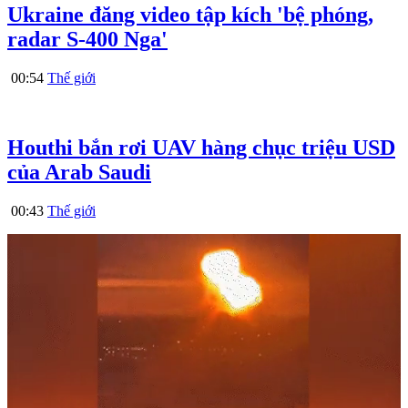
Ukraine đăng video tập kích 'bệ phóng,
radar S-400 Nga'
00:54
Thế giới
Houthi bắn rơi UAV hàng chục triệu USD
của Arab Saudi
00:43
Thế giới