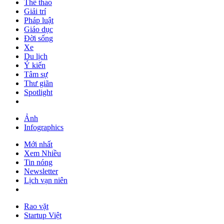
Thể thao
Giải trí
Pháp luật
Giáo dục
Đời sống
Xe
Du lịch
Ý kiến
Tâm sự
Thư giãn
Spotlight
Ảnh
Infographics
Mới nhất
Xem Nhiều
Tin nóng
Newsletter
Lịch vạn niên
Rao vặt
Startup Việt