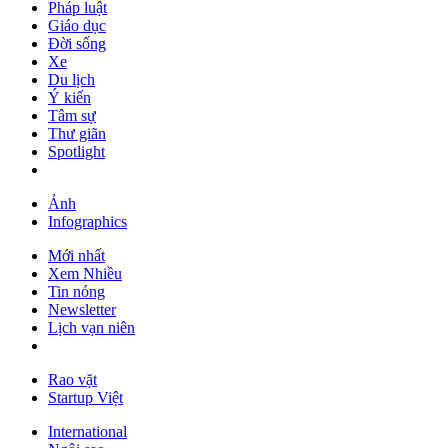
Pháp luật
Giáo dục
Đời sống
Xe
Du lịch
Ý kiến
Tâm sự
Thư giãn
Spotlight
Ảnh
Infographics
Mới nhất
Xem Nhiều
Tin nóng
Newsletter
Lịch vạn niên
Rao vặt
Startup Việt
International