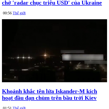
chở 'radar chục triệu USD' của Ukraine
00:56
Thế giới
Khoảnh khắc tên lửa Iskander-M kích
hoạt đầu đạn chùm trên bầu trời Kiev
01:51
Thế giới