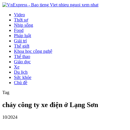
Video
Thời sự
Nhịp sống
Food
Pháp luật
Giải trí
Thế giới
Khoa học công nghệ
Thể thao
Giáo dục
Xe
Du lịch
Sức khỏe
Chủ đề
Tag
cháy công ty xe điện ở Lạng Sơn
10/2024