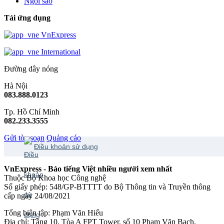
Ngôi sao
Tải ứng dụng
VnExpress
International
Đường dây nóng
Hà Nội
083.888.0123
Tp. Hồ Chí Minh
082.233.3555
Gửi tòa soạn
Quảng cáo
Điều khoản sử dụng
VnExpress - Báo tiếng Việt nhiều người xem nhất
Thuộc Bộ Khoa học Công nghệ
Số giấy phép: 548/GP-BTTTT do Bộ Thông tin và Truyền thông
cấp ngày 24/08/2021
Tổng biên tập: Phạm Văn Hiếu
Địa chỉ: Tầng 10, Tòa A FPT Tower, số 10 Phạm Văn Bạch,