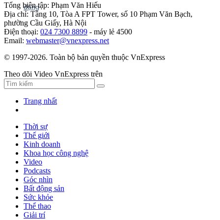
Tổng biên tập: Phạm Văn Hiếu
Địa chỉ: Tầng 10, Tòa A FPT Tower, số 10 Phạm Văn Bạch,
phường Cầu Giấy, Hà Nội
Điện thoại:
024 7300 8899
- máy lẻ 4500
Email:
webmaster@vnexpress.net
© 1997-2026. Toàn bộ bản quyền thuộc VnExpress
Theo dõi Video VnExpress trên
Trang nhất
Thời sự
Thế giới
Kinh doanh
Khoa học công nghệ
Video
Podcasts
Góc nhìn
Bất động sản
Sức khỏe
Thể thao
Giải trí