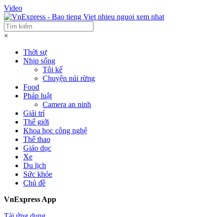
Video
×
Thời sự
Nhịp sống
Tôi kể
Chuyện núi rừng
Food
Pháp luật
Camera an ninh
Giải trí
Thế giới
Khoa học công nghệ
Thể thao
Giáo dục
Xe
Du lịch
Sức khỏe
Chủ đề
VnExpress App
Tải ứng dụng