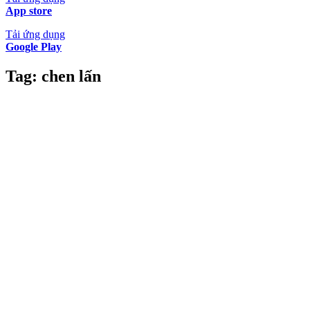
App store
Tải ứng dụng
Google Play
Tag:
chen lấn