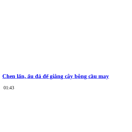
Chen lấn, ẩu đả để giằng cây bông cầu may
01:43