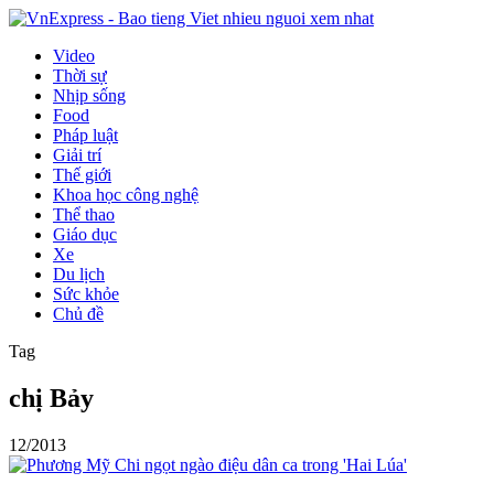
Video
Thời sự
Nhịp sống
Food
Pháp luật
Giải trí
Thế giới
Khoa học công nghệ
Thể thao
Giáo dục
Xe
Du lịch
Sức khỏe
Chủ đề
Tag
chị Bảy
12/2013