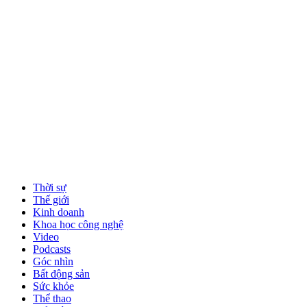
Thời sự
Thế giới
Kinh doanh
Khoa học công nghệ
Video
Podcasts
Góc nhìn
Bất động sản
Sức khỏe
Thể thao