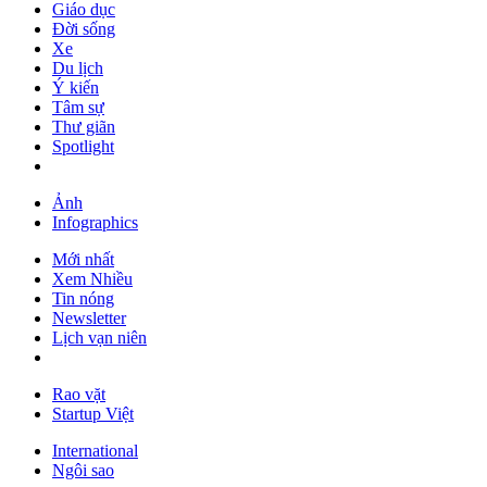
Giáo dục
Đời sống
Xe
Du lịch
Ý kiến
Tâm sự
Thư giãn
Spotlight
Ảnh
Infographics
Mới nhất
Xem Nhiều
Tin nóng
Newsletter
Lịch vạn niên
Rao vặt
Startup Việt
International
Ngôi sao