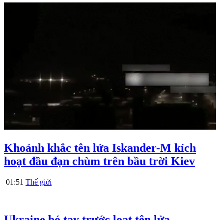
Khoảnh khắc tên lửa Iskander-M kích
hoạt đầu đạn chùm trên bầu trời Kiev
01:51
Thế giới
Ukraine bó tay trước loạt tên lửa