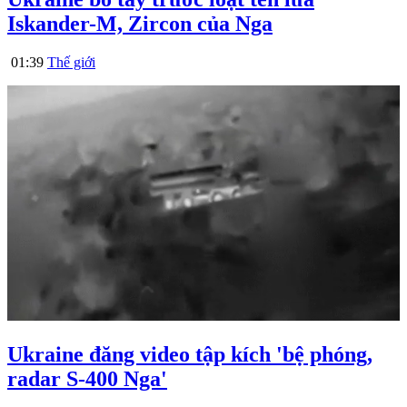
Iskander-M, Zircon của Nga
01:39
Thế giới
Ukraine đăng video tập kích 'bệ phóng,
radar S-400 Nga'