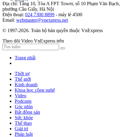
Địa chỉ: Tầng 10, Tòa A FPT Tower, số 10 Phạm Văn Bạch,
phường Cầu Giấy, Hà Nội
Điện thoại:
024 7300 8899
- máy lẻ 4500
Email:
webmaster@vnexpress.net
© 1997-2026. Toàn bộ bản quyền thuộc VnExpress
Theo dõi Video VnExpress trên
Trang nhất
Thời sự
Thế giới
Kinh doanh
Khoa học công nghệ
Video
Podcasts
Góc nhìn
Bất động sản
Sức khỏe
Thể thao
Giải trí
Pháp luật