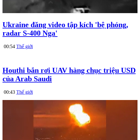
Ukraine đăng video tập kích 'bệ phóng,
radar S-400 Nga'
00:54
Thế giới
Houthi bắn rơi UAV hàng chục triệu USD
của Arab Saudi
00:43
Thế giới