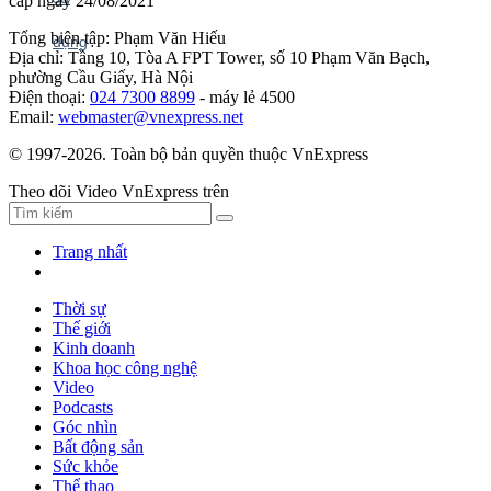
cấp ngày 24/08/2021
Tổng biên tập: Phạm Văn Hiếu
Địa chỉ: Tầng 10, Tòa A FPT Tower, số 10 Phạm Văn Bạch,
phường Cầu Giấy, Hà Nội
Điện thoại:
024 7300 8899
- máy lẻ 4500
Email:
webmaster@vnexpress.net
© 1997-2026. Toàn bộ bản quyền thuộc VnExpress
Theo dõi Video VnExpress trên
Trang nhất
Thời sự
Thế giới
Kinh doanh
Khoa học công nghệ
Video
Podcasts
Góc nhìn
Bất động sản
Sức khỏe
Thể thao