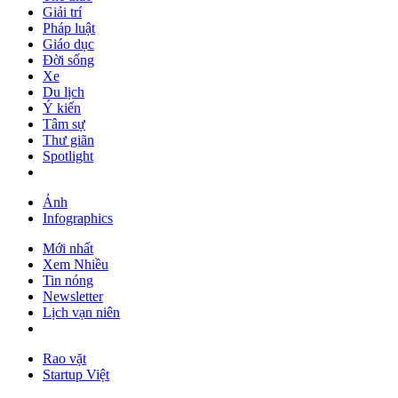
Giải trí
Pháp luật
Giáo dục
Đời sống
Xe
Du lịch
Ý kiến
Tâm sự
Thư giãn
Spotlight
Ảnh
Infographics
Mới nhất
Xem Nhiều
Tin nóng
Newsletter
Lịch vạn niên
Rao vặt
Startup Việt