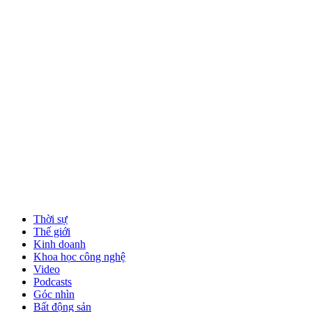
Thời sự
Thế giới
Kinh doanh
Khoa học công nghệ
Video
Podcasts
Góc nhìn
Bất động sản