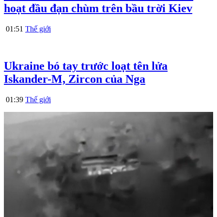
hoạt đầu đạn chùm trên bầu trời Kiev
01:51
Thế giới
Ukraine bó tay trước loạt tên lửa
Iskander-M, Zircon của Nga
01:39
Thế giới