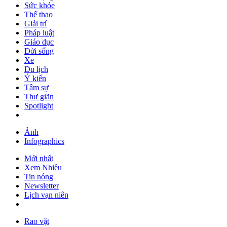
Sức khỏe
Thể thao
Giải trí
Pháp luật
Giáo dục
Đời sống
Xe
Du lịch
Ý kiến
Tâm sự
Thư giãn
Spotlight
Ảnh
Infographics
Mới nhất
Xem Nhiều
Tin nóng
Newsletter
Lịch vạn niên
Rao vặt