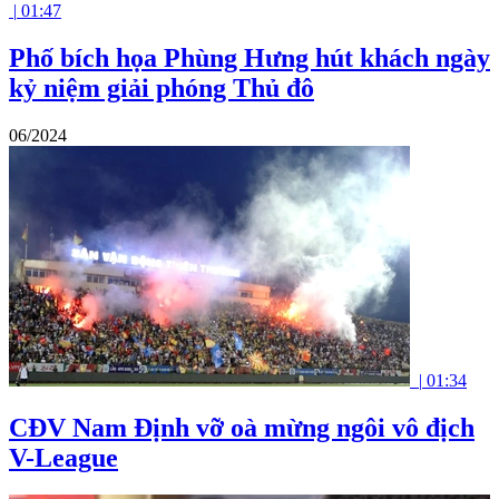
|
01:47
Phố bích họa Phùng Hưng hút khách ngày
kỷ niệm giải phóng Thủ đô
06/2024
|
01:34
CĐV Nam Định vỡ oà mừng ngôi vô địch
V-League