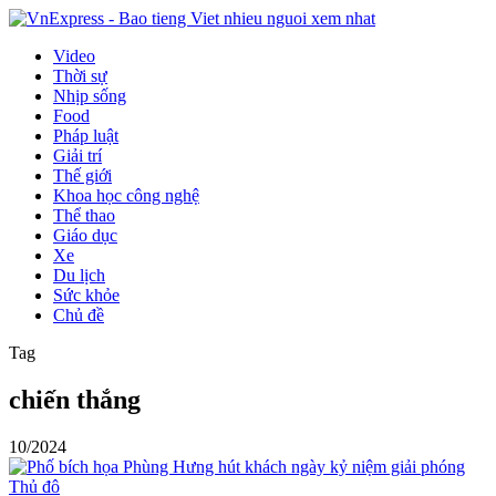
Video
Thời sự
Nhịp sống
Food
Pháp luật
Giải trí
Thế giới
Khoa học công nghệ
Thể thao
Giáo dục
Xe
Du lịch
Sức khỏe
Chủ đề
Tag
chiến thắng
10/2024