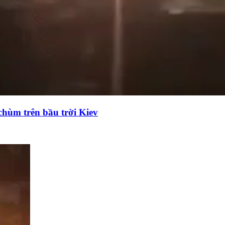
chùm trên bầu trời Kiev