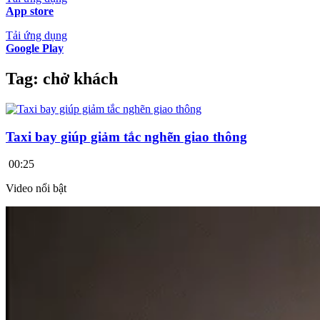
App store
Tải ứng dụng
Google Play
Tag:
chở khách
Taxi bay giúp giảm tắc nghẽn giao thông
00:25
Video nổi bật