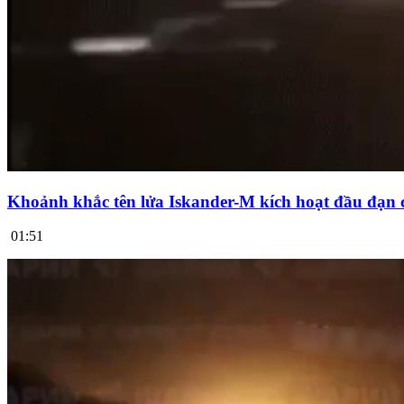
Khoảnh khắc tên lửa Iskander-M kích hoạt đầu đạn 
01:51