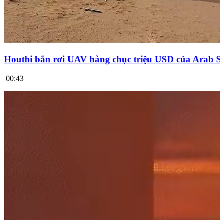
Houthi bắn rơi UAV hàng chục triệu USD của Arab 
00:43