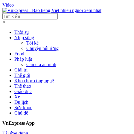
Video
×
Thời sự
Nhịp sống
Tôi kể
Chuyện núi rừng
Food
Pháp luật
Camera an ninh
Giải trí
Thế giới
Khoa học công nghệ
Thể thao
Giáo dục
Xe
Du lịch
Sức khỏe
Chủ đề
VnExpress App
Tải ứng dụng