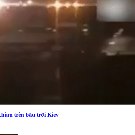
chùm trên bầu trời Kiev