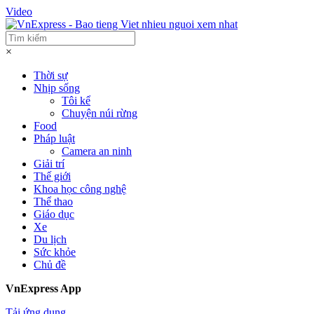
Video
×
Thời sự
Nhịp sống
Tôi kể
Chuyện núi rừng
Food
Pháp luật
Camera an ninh
Giải trí
Thế giới
Khoa học công nghệ
Thể thao
Giáo dục
Xe
Du lịch
Sức khỏe
Chủ đề
VnExpress App
Tải ứng dụng