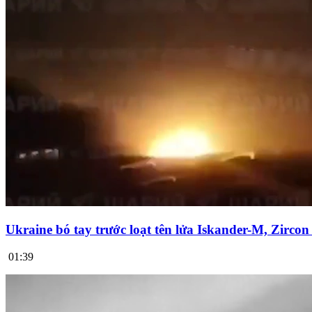
Ukraine bó tay trước loạt tên lửa Iskander-M, Zirco
01:39