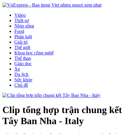
Video
Thời sự
Nhịp sống
Food
Pháp luật
Giải trí
Thế giới
Khoa học công nghệ
Thể thao
Giáo dục
Xe
Du lịch
Sức khỏe
Chủ đề
Clip tổng hợp trận chung kết
Tây Ban Nha - Italy