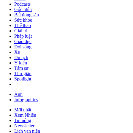
Podcasts
Góc nhìn
Bất động sản
Sức khỏe
Thể thao
Giải trí
Pháp luật
Giáo dục
Đời sống
Xe
Du lịch
Ý kiến
Tâm sự
Thư giãn
Spotlight
Ảnh
Infographics
Mới nhất
Xem Nhiều
Tin nóng
Newsletter
Lịch vạn niên