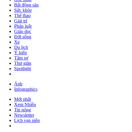
Bất động sản
Sức khỏe
Thể thao
Giải trí
Pháp luật
Giáo dục
Đời sống
Xe
Du lịch
Ý kiến
Tâm sự
Thư giãn
Spotlight
Ảnh
Infographics
Mới nhất
Xem Nhiều
Tin nóng
Newsletter
Lịch vạn niên