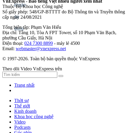
VnExpress - Báo tiếng Việt nhiều người xem nhất
Thuộc Bộ Khoa học Công nghệ
Số giấy phép: 548/GP-BTTTT do Bộ Thông tin và Truyền thông
cấp ngày 24/08/2021
Tổng biên tập: Phạm Văn Hiếu
Địa chỉ: Tầng 10, Tòa A FPT Tower, số 10 Phạm Văn Bạch,
phường Cầu Giấy, Hà Nội
Điện thoại:
024 7300 8899
- máy lẻ 4500
Email:
webmaster@vnexpress.net
© 1997-2026. Toàn bộ bản quyền thuộc VnExpress
Theo dõi Video VnExpress trên
Trang nhất
Thời sự
Thế giới
Kinh doanh
Khoa học công nghệ
Video
Podcasts
Góc nhìn