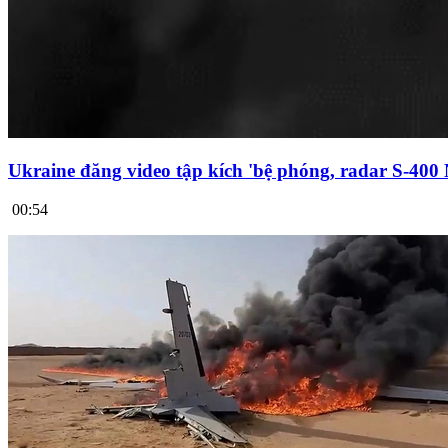
Ukraine đăng video tập kích 'bệ phóng, radar S-400
00:54