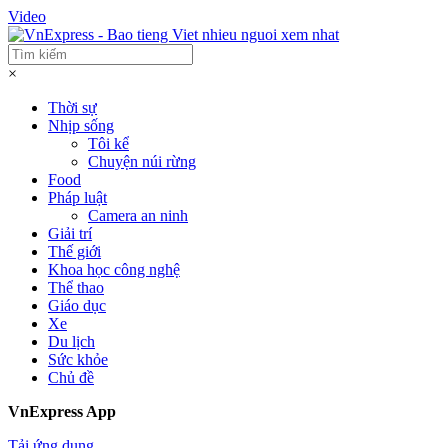
Video
×
Thời sự
Nhịp sống
Tôi kể
Chuyện núi rừng
Food
Pháp luật
Camera an ninh
Giải trí
Thế giới
Khoa học công nghệ
Thể thao
Giáo dục
Xe
Du lịch
Sức khỏe
Chủ đề
VnExpress App
Tải ứng dụng