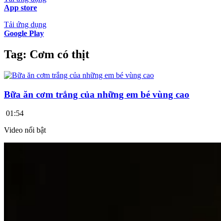
App store
Tải ứng dụng
Google Play
Tag:
Cơm có thịt
Bữa ăn cơm trắng của những em bé vùng cao
01:54
Video nổi bật