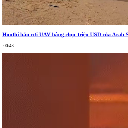
Houthi bắn rơi UAV hàng chục triệu USD của Arab 
00:43