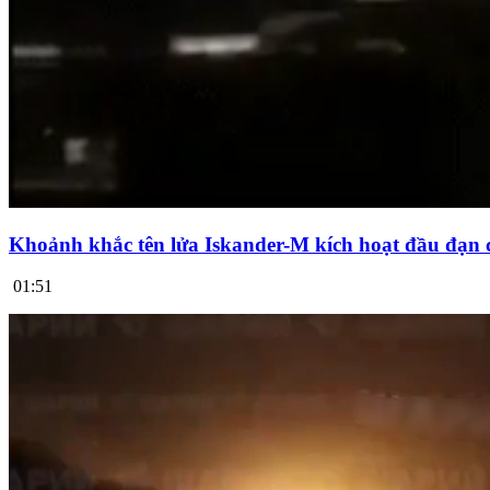
Khoảnh khắc tên lửa Iskander-M kích hoạt đầu đạn 
01:51