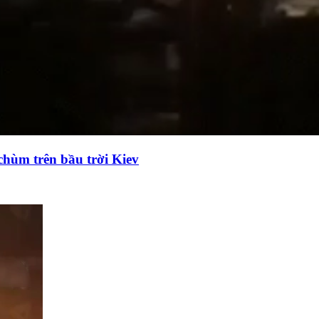
chùm trên bầu trời Kiev