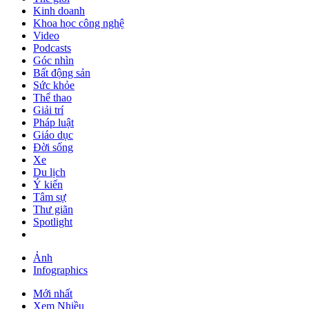
Kinh doanh
Khoa học công nghệ
Video
Podcasts
Góc nhìn
Bất động sản
Sức khỏe
Thể thao
Giải trí
Pháp luật
Giáo dục
Đời sống
Xe
Du lịch
Ý kiến
Tâm sự
Thư giãn
Spotlight
Ảnh
Infographics
Mới nhất
Xem Nhiều