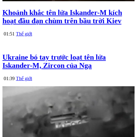
Khoảnh khắc tên lửa Iskander-M kích
hoạt đầu đạn chùm trên bầu trời Kiev
01:51
Thế giới
Ukraine bó tay trước loạt tên lửa
Iskander-M, Zircon của Nga
01:39
Thế giới