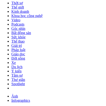
Thời sự
Thế giới
Kinh doanh
Khoa học công nghệ
Video
Podcasts
Góc nhìn
Bất động sản
Sức khỏe
Thể thao
Giải trí
Pháp luật
Giáo dục
Đời sống
Xe
Du lịch
Ý kiến
Tâm sự
Thư giãn
Spotlight
Ảnh
Infographics