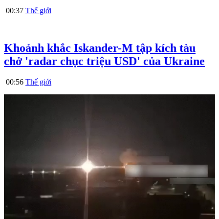
00:37
Thế giới
Khoảnh khắc Iskander-M tập kích tàu
chở 'radar chục triệu USD' của Ukraine
00:56
Thế giới