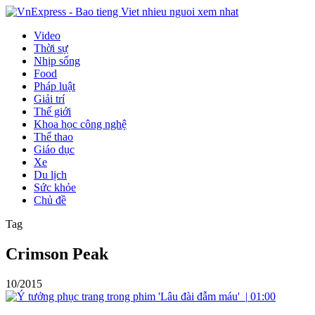
Video
Thời sự
Nhịp sống
Food
Pháp luật
Giải trí
Thế giới
Khoa học công nghệ
Thể thao
Giáo dục
Xe
Du lịch
Sức khỏe
Chủ đề
Tag
Crimson Peak
10/2015
|
01:00