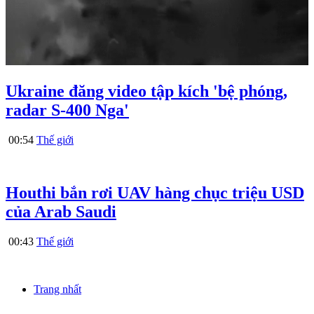
Ukraine đăng video tập kích 'bệ phóng,
radar S-400 Nga'
00:54
Thế giới
Houthi bắn rơi UAV hàng chục triệu USD
của Arab Saudi
00:43
Thế giới
Trang nhất