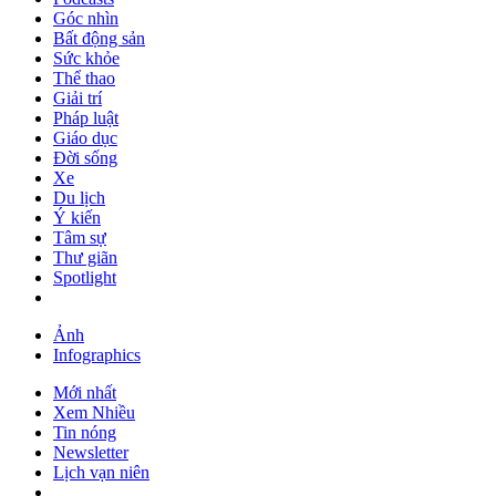
Góc nhìn
Bất động sản
Sức khỏe
Thể thao
Giải trí
Pháp luật
Giáo dục
Đời sống
Xe
Du lịch
Ý kiến
Tâm sự
Thư giãn
Spotlight
Ảnh
Infographics
Mới nhất
Xem Nhiều
Tin nóng
Newsletter
Lịch vạn niên