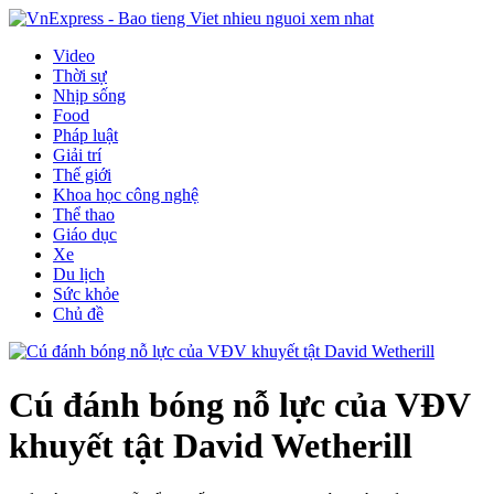
Video
Thời sự
Nhịp sống
Food
Pháp luật
Giải trí
Thế giới
Khoa học công nghệ
Thể thao
Giáo dục
Xe
Du lịch
Sức khỏe
Chủ đề
Cú đánh bóng nỗ lực của VĐV
khuyết tật David Wetherill