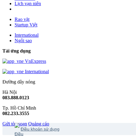
Lịch vạn niên
Rao vặt
Startup Việt
International
Ngôi sao
Tải ứng dụng
VnExpress
International
Đường dây nóng
Hà Nội
083.888.0123
Tp. Hồ Chí Minh
082.233.3555
Gửi tòa soạn
Quảng cáo
Điều khoản sử dụng