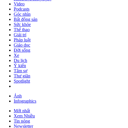
Video
Podcasts
Góc nhìn
Bất động sản
Sức khỏe
Thể thao
Giải trí
Pháp luật
Giáo dục
Đời sống
Xe
Du lịch
Ý kiến
Tâm sự
Thư giãn
Spotlight
Ảnh
Infographics
Mới nhất
Xem Nhiều
Tin nóng
Newsletter