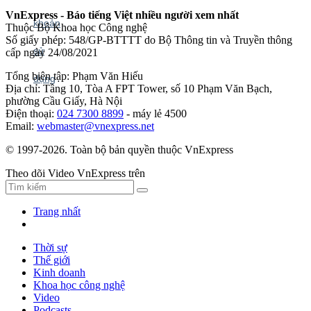
VnExpress - Báo tiếng Việt nhiều người xem nhất
Thuộc Bộ Khoa học Công nghệ
Số giấy phép: 548/GP-BTTTT do Bộ Thông tin và Truyền thông
cấp ngày 24/08/2021
Tổng biên tập: Phạm Văn Hiếu
Địa chỉ: Tầng 10, Tòa A FPT Tower, số 10 Phạm Văn Bạch,
phường Cầu Giấy, Hà Nội
Điện thoại:
024 7300 8899
- máy lẻ 4500
Email:
webmaster@vnexpress.net
© 1997-2026. Toàn bộ bản quyền thuộc VnExpress
Theo dõi Video VnExpress trên
Trang nhất
Thời sự
Thế giới
Kinh doanh
Khoa học công nghệ
Video
Podcasts