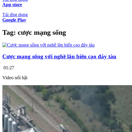
App store
Tải ứng dụng
Google Play
Tag:
cược mạng sống
Cược mạng sống với nghề lặn biển cạo đáy tàu
01:27
Video nổi bật