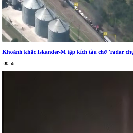
Khoảnh khắc Iskander-M tập kích tàu chở 'radar chụ
00:56