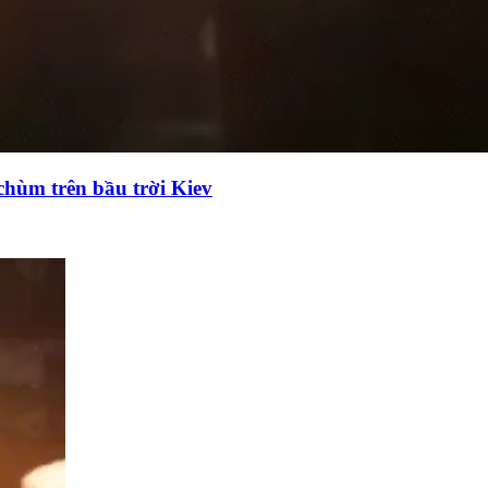
chùm trên bầu trời Kiev