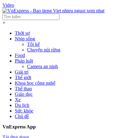
Video
×
Thời sự
Nhịp sống
Tôi kể
Chuyện núi rừng
Food
Pháp luật
Camera an ninh
Giải trí
Thế giới
Khoa học công nghệ
Thể thao
Giáo dục
Xe
Du lịch
Sức khỏe
Chủ đề
VnExpress App
Tải ứng dụng