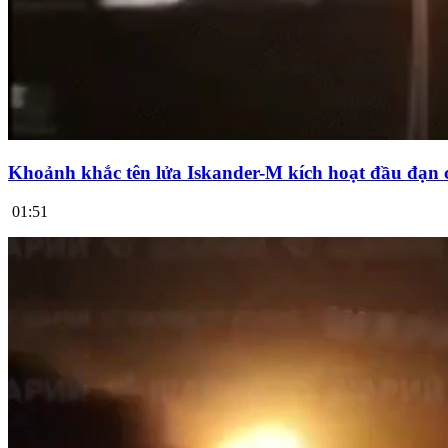
Khoảnh khắc tên lửa Iskander-M kích hoạt đầu đạn 
01:51