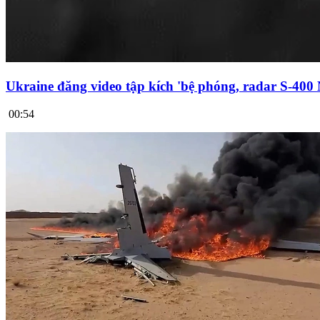
Ukraine đăng video tập kích 'bệ phóng, radar S-400
00:54