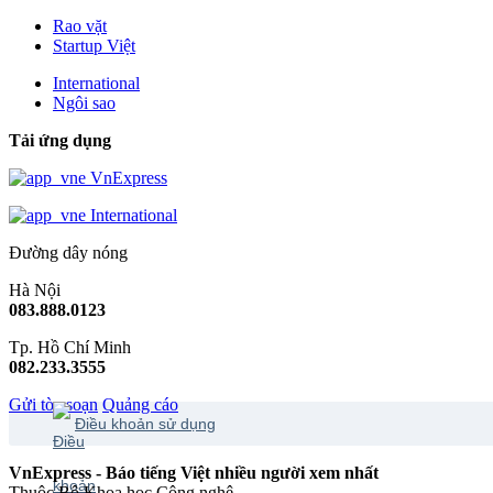
Rao vặt
Startup Việt
International
Ngôi sao
Tải ứng dụng
VnExpress
International
Đường dây nóng
Hà Nội
083.888.0123
Tp. Hồ Chí Minh
082.233.3555
Gửi tòa soạn
Quảng cáo
Điều khoản sử dụng
VnExpress - Báo tiếng Việt nhiều người xem nhất
Thuộc Bộ Khoa học Công nghệ