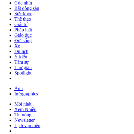
Góc nhìn
Bất động sản
Sức khỏe
Thể thao
Giải trí
Pháp luật
Giáo dục
Đời sống
Xe
Du lịch
Ý kiến
Tâm sự
Thư giãn
Spotlight
Ảnh
Infographics
Mới nhất
Xem Nhiều
Tin nóng
Newsletter
Lịch vạn niên