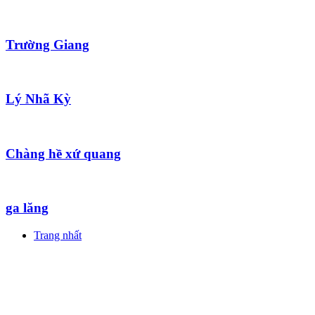
Trường Giang
Lý Nhã Kỳ
Chàng hề xứ quang
ga lăng
Trang nhất