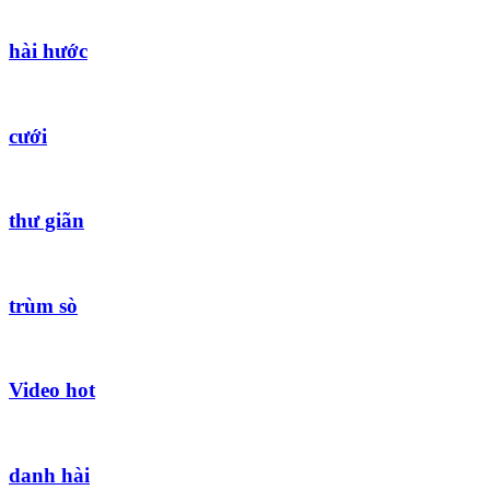
hài hước
cưới
thư giãn
trùm sò
Video hot
danh hài