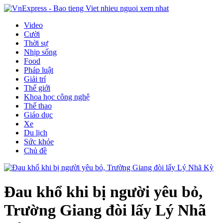
Video
Cười
Thời sự
Nhịp sống
Food
Pháp luật
Giải trí
Thế giới
Khoa học công nghệ
Thể thao
Giáo dục
Xe
Du lịch
Sức khỏe
Chủ đề
Đau khổ khi bị người yêu bỏ,
Trường Giang đòi lấy Lý Nhã