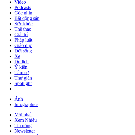
Video
Podcasts
Góc nhìn
Bất động sản
Sức khỏe
Thể thao
Giải trí
Pháp luật
Giáo dục
Đời sống
Xe
Du lịch
Ý kiến
Tâm sự
Thư giãn
Spotlight
Ảnh
Infographics
Mới nhất
Xem Nhiều
Tin nóng
Newsletter