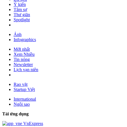
Ý kiến
Tâm sự
Thư giãn
Spotlight
Ảnh
Infographics
Mới nhất
Xem Nhiều
Tin nóng
Newsletter
Lịch vạn niên
Rao vặt
Startup Việt
International
Ngôi sao
Tải ứng dụng
VnExpress