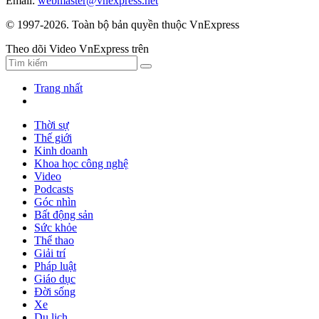
Email:
webmaster@vnexpress.net
© 1997-2026. Toàn bộ bản quyền thuộc VnExpress
Theo dõi Video VnExpress trên
Trang nhất
Thời sự
Thế giới
Kinh doanh
Khoa học công nghệ
Video
Podcasts
Góc nhìn
Bất động sản
Sức khỏe
Thể thao
Giải trí
Pháp luật
Giáo dục
Đời sống
Xe
Du lịch