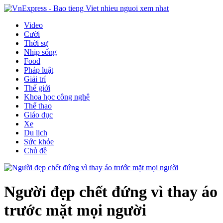
Video
Cười
Thời sự
Nhịp sống
Food
Pháp luật
Giải trí
Thế giới
Khoa học công nghệ
Thể thao
Giáo dục
Xe
Du lịch
Sức khỏe
Chủ đề
Người đẹp chết đứng vì thay áo
trước mặt mọi người