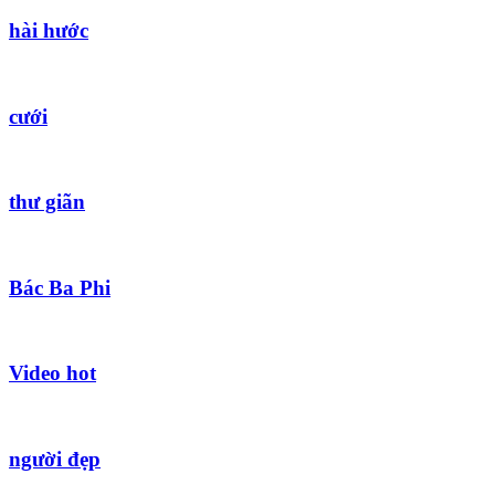
hài hước
cưới
thư giãn
Bác Ba Phi
Video hot
người đẹp