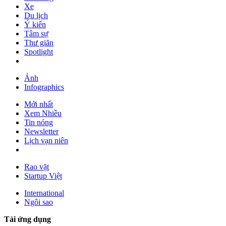
Xe
Du lịch
Ý kiến
Tâm sự
Thư giãn
Spotlight
Ảnh
Infographics
Mới nhất
Xem Nhiều
Tin nóng
Newsletter
Lịch vạn niên
Rao vặt
Startup Việt
International
Ngôi sao
Tải ứng dụng