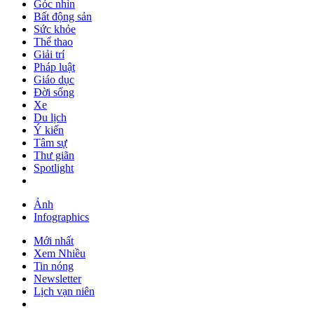
Góc nhìn
Bất động sản
Sức khỏe
Thể thao
Giải trí
Pháp luật
Giáo dục
Đời sống
Xe
Du lịch
Ý kiến
Tâm sự
Thư giãn
Spotlight
Ảnh
Infographics
Mới nhất
Xem Nhiều
Tin nóng
Newsletter
Lịch vạn niên