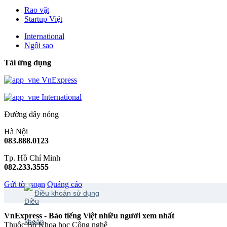
Rao vặt
Startup Việt
International
Ngôi sao
Tải ứng dụng
VnExpress
International
Đường dây nóng
Hà Nội
083.888.0123
Tp. Hồ Chí Minh
082.233.3555
Gửi tòa soạn
Quảng cáo
Điều khoản sử dụng
VnExpress - Báo tiếng Việt nhiều người xem nhất
Thuộc Bộ Khoa học Công nghệ