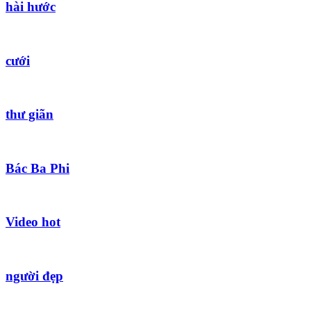
hài hước
cưới
thư giãn
Bác Ba Phi
Video hot
người đẹp