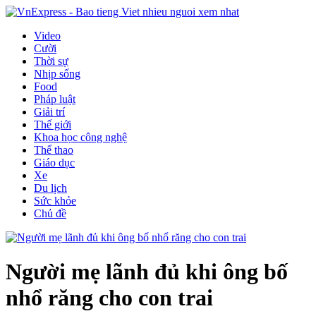
Video
Cười
Thời sự
Nhịp sống
Food
Pháp luật
Giải trí
Thế giới
Khoa học công nghệ
Thể thao
Giáo dục
Xe
Du lịch
Sức khỏe
Chủ đề
Người mẹ lãnh đủ khi ông bố
nhổ răng cho con trai