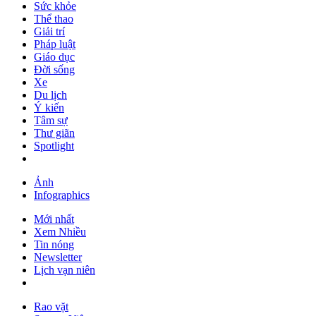
Sức khỏe
Thể thao
Giải trí
Pháp luật
Giáo dục
Đời sống
Xe
Du lịch
Ý kiến
Tâm sự
Thư giãn
Spotlight
Ảnh
Infographics
Mới nhất
Xem Nhiều
Tin nóng
Newsletter
Lịch vạn niên
Rao vặt