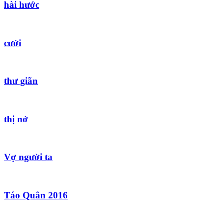
hài hước
cưới
thư giãn
thị nở
Vợ người ta
Táo Quân 2016