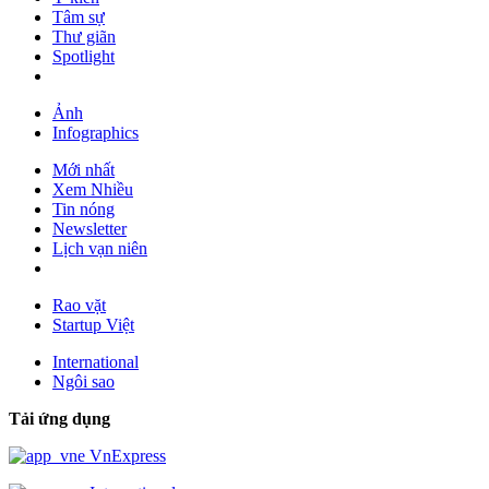
Tâm sự
Thư giãn
Spotlight
Ảnh
Infographics
Mới nhất
Xem Nhiều
Tin nóng
Newsletter
Lịch vạn niên
Rao vặt
Startup Việt
International
Ngôi sao
Tải ứng dụng
VnExpress