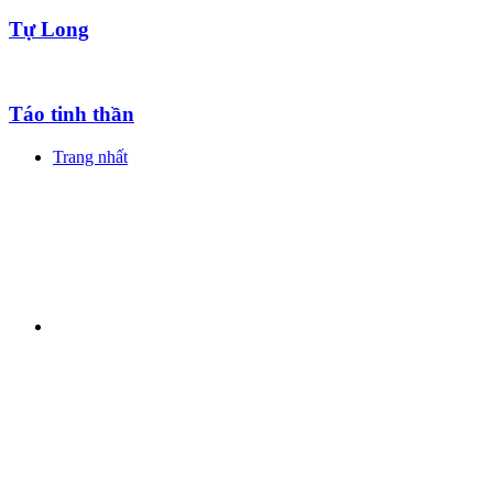
Tự Long
Táo tinh thần
Trang nhất