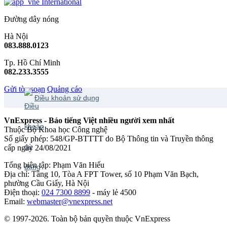
International
Đường dây nóng
Hà Nội
083.888.0123
Tp. Hồ Chí Minh
082.233.3555
Gửi tòa soạn
Quảng cáo
Điều khoản sử dụng
VnExpress - Báo tiếng Việt nhiều người xem nhất
Thuộc Bộ Khoa học Công nghệ
Số giấy phép: 548/GP-BTTTT do Bộ Thông tin và Truyền thông
cấp ngày 24/08/2021
Tổng biên tập: Phạm Văn Hiếu
Địa chỉ: Tầng 10, Tòa A FPT Tower, số 10 Phạm Văn Bạch,
phường Cầu Giấy, Hà Nội
Điện thoại:
024 7300 8899
- máy lẻ 4500
Email:
webmaster@vnexpress.net
© 1997-2026. Toàn bộ bản quyền thuộc VnExpress