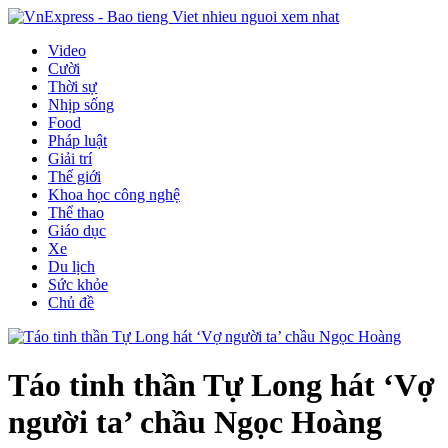
Video
Cười
Thời sự
Nhịp sống
Food
Pháp luật
Giải trí
Thế giới
Khoa học công nghệ
Thể thao
Giáo dục
Xe
Du lịch
Sức khỏe
Chủ đề
Táo tinh thần Tự Long hát ‘Vợ
người ta’ chầu Ngọc Hoàng