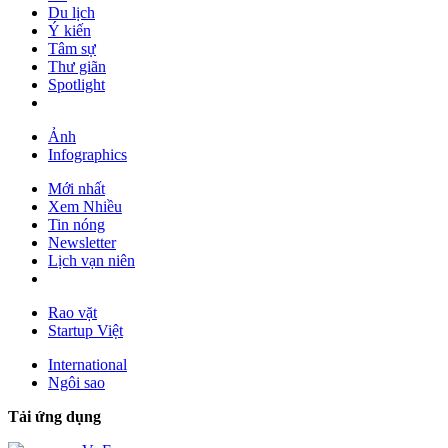
Du lịch
Ý kiến
Tâm sự
Thư giãn
Spotlight
Ảnh
Infographics
Mới nhất
Xem Nhiều
Tin nóng
Newsletter
Lịch vạn niên
Rao vặt
Startup Việt
International
Ngôi sao
Tải ứng dụng