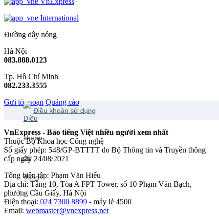
VnExpress
International
Đường dây nóng
Hà Nội
083.888.0123
Tp. Hồ Chí Minh
082.233.3555
Gửi tòa soạn
Quảng cáo
Điều khoản sử dụng
VnExpress - Báo tiếng Việt nhiều người xem nhất
Thuộc Bộ Khoa học Công nghệ
Số giấy phép: 548/GP-BTTTT do Bộ Thông tin và Truyền thông
cấp ngày 24/08/2021
Tổng biên tập: Phạm Văn Hiếu
Địa chỉ: Tầng 10, Tòa A FPT Tower, số 10 Phạm Văn Bạch,
phường Cầu Giấy, Hà Nội
Điện thoại:
024 7300 8899
- máy lẻ 4500
Email:
webmaster@vnexpress.net