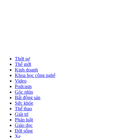
Thời sự
Thế giới
Kinh doanh
Khoa học công nghệ
Video
Podcasts
Góc nhìn
Bất động sản
Sức khỏe
Thể thao
Giải trí
Pháp luật
Giáo dục
Đời sống
Xe