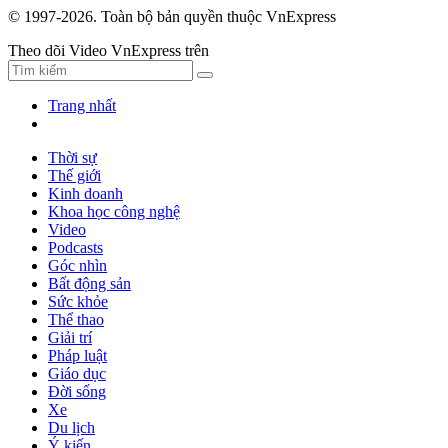
© 1997-2026. Toàn bộ bản quyền thuộc VnExpress
Theo dõi Video VnExpress trên
Trang nhất
Thời sự
Thế giới
Kinh doanh
Khoa học công nghệ
Video
Podcasts
Góc nhìn
Bất động sản
Sức khỏe
Thể thao
Giải trí
Pháp luật
Giáo dục
Đời sống
Xe
Du lịch
Ý kiến