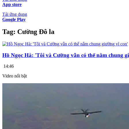
App store
Tải ứng dụng
Google Play
Tag:
Cường Đô la
Hồ Ngọc Hà: 'Tôi và Cường vẫn có thể nằm chung gi
14:46
Video nổi bật