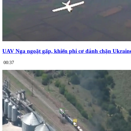
UAV Nga ngoặt gấp, khiến phi cơ đánh chặn Ukrai
00:37