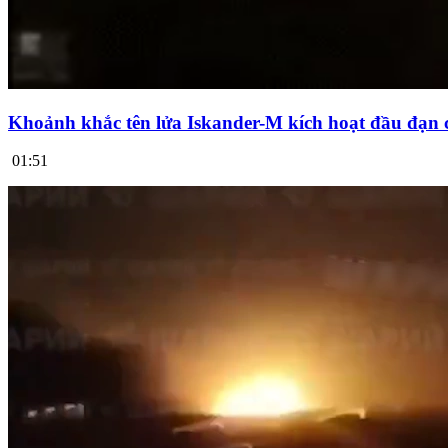
Khoảnh khắc tên lửa Iskander-M kích hoạt đầu đạn 
01:51