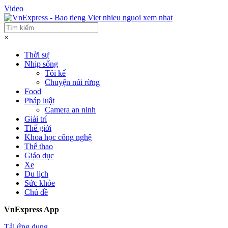
Video
×
Thời sự
Nhịp sống
Tôi kể
Chuyện núi rừng
Food
Pháp luật
Camera an ninh
Giải trí
Thế giới
Khoa học công nghệ
Thể thao
Giáo dục
Xe
Du lịch
Sức khỏe
Chủ đề
VnExpress App
Tải ứng dụng