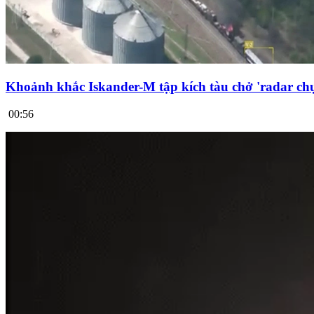
Khoảnh khắc Iskander-M tập kích tàu chở 'radar chụ
00:56