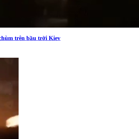
chùm trên bầu trời Kiev