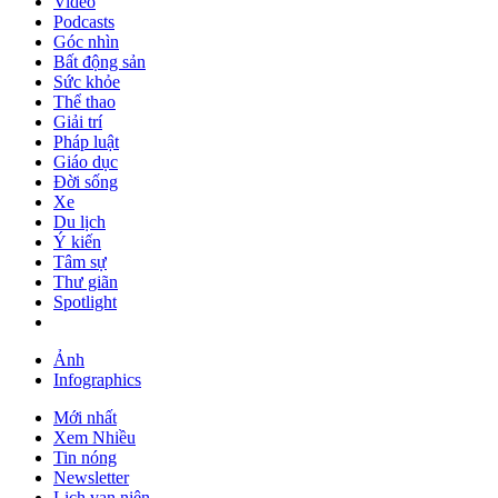
Video
Podcasts
Góc nhìn
Bất động sản
Sức khỏe
Thể thao
Giải trí
Pháp luật
Giáo dục
Đời sống
Xe
Du lịch
Ý kiến
Tâm sự
Thư giãn
Spotlight
Ảnh
Infographics
Mới nhất
Xem Nhiều
Tin nóng
Newsletter
Lịch vạn niên