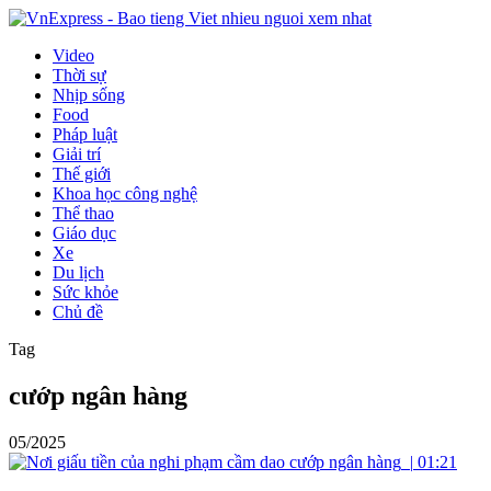
Video
Thời sự
Nhịp sống
Food
Pháp luật
Giải trí
Thế giới
Khoa học công nghệ
Thể thao
Giáo dục
Xe
Du lịch
Sức khỏe
Chủ đề
Tag
cướp ngân hàng
05/2025
|
01:21