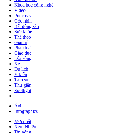
Khoa học công nghệ
Video
Podcasts
Góc nhìn
Bất động sản
Sức khỏe
Thể thao
Giải trí
Pháp luật
Giáo dục
Đời sống
Xe
Du lịch
Ý kiến
Tâm sự
Thư giãn
Spotlight
Ảnh
Infographics
Mới nhất
Xem Nhiều
Tin nóng