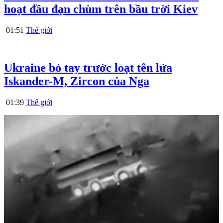
hoạt đầu đạn chùm trên bầu trời Kiev
01:51
Thế giới
Ukraine bó tay trước loạt tên lửa
Iskander-M, Zircon của Nga
01:39
Thế giới