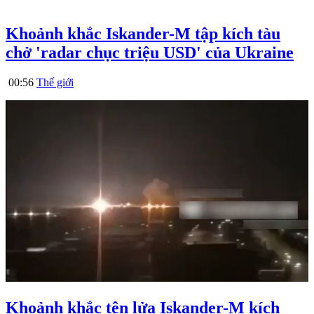
Khoảnh khắc Iskander-M tập kích tàu
chở 'radar chục triệu USD' của Ukraine
00:56
Thế giới
Khoảnh khắc tên lửa Iskander-M kích