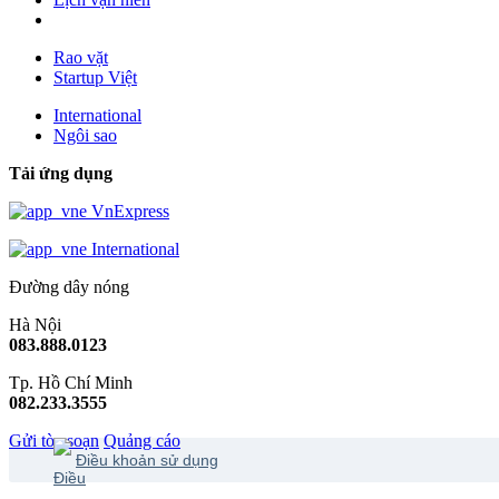
Rao vặt
Startup Việt
International
Ngôi sao
Tải ứng dụng
VnExpress
International
Đường dây nóng
Hà Nội
083.888.0123
Tp. Hồ Chí Minh
082.233.3555
Gửi tòa soạn
Quảng cáo
Điều khoản sử dụng