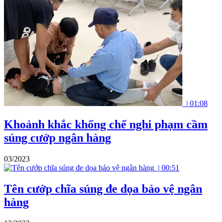
|
01:08
Khoảnh khắc khống chế nghi phạm cầm
súng cướp ngân hàng
03/2023
|
00:51
Tên cướp chĩa súng đe dọa bảo vệ ngân
hàng