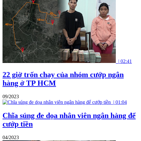
|
02:41
22 giờ trốn chạy của nhóm cướp ngân
hàng ở TP HCM
09/2023
|
01:04
Chĩa súng đe dọa nhân viên ngân hàng để
cướp tiền
04/2023