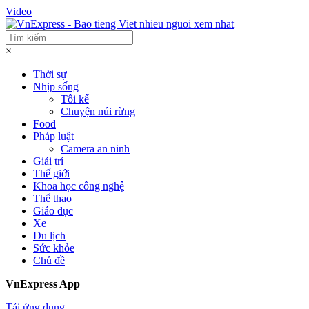
Video
×
Thời sự
Nhịp sống
Tôi kể
Chuyện núi rừng
Food
Pháp luật
Camera an ninh
Giải trí
Thế giới
Khoa học công nghệ
Thể thao
Giáo dục
Xe
Du lịch
Sức khỏe
Chủ đề
VnExpress App
Tải ứng dụng