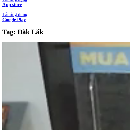
App store
Tải ứng dụng
Google Play
Tag:
Đăk Lăk