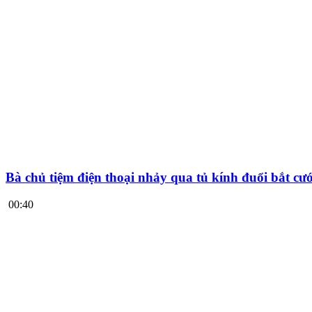
Bà chủ tiệm điện thoại nhảy qua tủ kính đuổi bắt cư
00:40