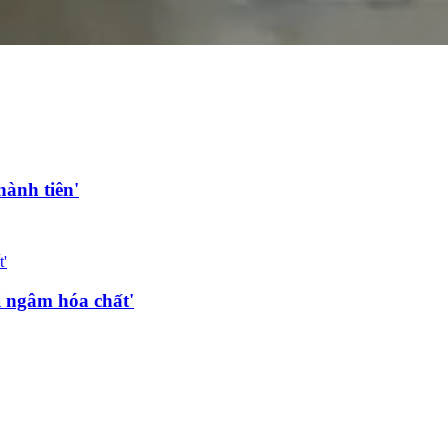
hành tiên'
i ngâm hóa chất'