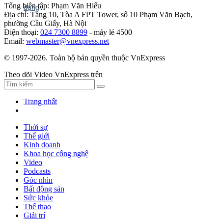
Tổng biên tập: Phạm Văn Hiếu
Địa chỉ: Tầng 10, Tòa A FPT Tower, số 10 Phạm Văn Bạch,
phường Cầu Giấy, Hà Nội
Điện thoại:
024 7300 8899
- máy lẻ 4500
Email:
webmaster@vnexpress.net
© 1997-2026. Toàn bộ bản quyền thuộc VnExpress
Theo dõi Video VnExpress trên
Trang nhất
Thời sự
Thế giới
Kinh doanh
Khoa học công nghệ
Video
Podcasts
Góc nhìn
Bất động sản
Sức khỏe
Thể thao
Giải trí