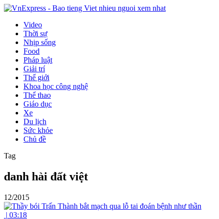
Video
Thời sự
Nhịp sống
Food
Pháp luật
Giải trí
Thế giới
Khoa học công nghệ
Thể thao
Giáo dục
Xe
Du lịch
Sức khỏe
Chủ đề
Tag
danh hài đất việt
12/2015
|
03:18