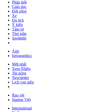
Pháp luật
Giáo dục
Đời sống
Xe
Du lịch
Ý kiến
Tâm sự
Thư giãn
Spotlight
Ảnh
Infographics
Mới nhất
Xem Nhiều
Tin nóng
Newsletter
Lịch vạn niên
Rao vặt
Startup Việt
International