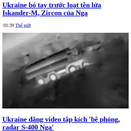
Ukraine bó tay trước loạt tên lửa
Iskander-M, Zircon của Nga
01:39
Thế giới
Ukraine đăng video tập kích 'bệ phóng,
radar S-400 Nga'