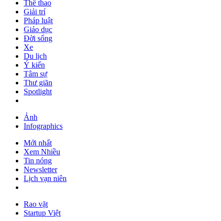
Thể thao
Giải trí
Pháp luật
Giáo dục
Đời sống
Xe
Du lịch
Ý kiến
Tâm sự
Thư giãn
Spotlight
Ảnh
Infographics
Mới nhất
Xem Nhiều
Tin nóng
Newsletter
Lịch vạn niên
Rao vặt
Startup Việt