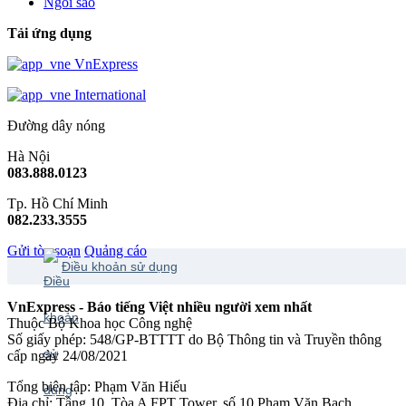
Ngôi sao
Tải ứng dụng
VnExpress
International
Đường dây nóng
Hà Nội
083.888.0123
Tp. Hồ Chí Minh
082.233.3555
Gửi tòa soạn
Quảng cáo
Điều khoản sử dụng
VnExpress - Báo tiếng Việt nhiều người xem nhất
Thuộc Bộ Khoa học Công nghệ
Số giấy phép: 548/GP-BTTTT do Bộ Thông tin và Truyền thông
cấp ngày 24/08/2021
Tổng biên tập: Phạm Văn Hiếu
Địa chỉ: Tầng 10, Tòa A FPT Tower, số 10 Phạm Văn Bạch,