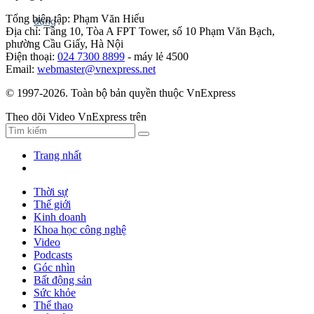
Tổng biên tập: Phạm Văn Hiếu
Địa chỉ: Tầng 10, Tòa A FPT Tower, số 10 Phạm Văn Bạch,
phường Cầu Giấy, Hà Nội
Điện thoại:
024 7300 8899
- máy lẻ 4500
Email:
webmaster@vnexpress.net
© 1997-2026. Toàn bộ bản quyền thuộc VnExpress
Theo dõi Video VnExpress trên
Trang nhất
Thời sự
Thế giới
Kinh doanh
Khoa học công nghệ
Video
Podcasts
Góc nhìn
Bất động sản
Sức khỏe
Thể thao