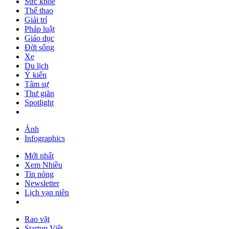
Sức khỏe
Thể thao
Giải trí
Pháp luật
Giáo dục
Đời sống
Xe
Du lịch
Ý kiến
Tâm sự
Thư giãn
Spotlight
Ảnh
Infographics
Mới nhất
Xem Nhiều
Tin nóng
Newsletter
Lịch vạn niên
Rao vặt
Startup Việt