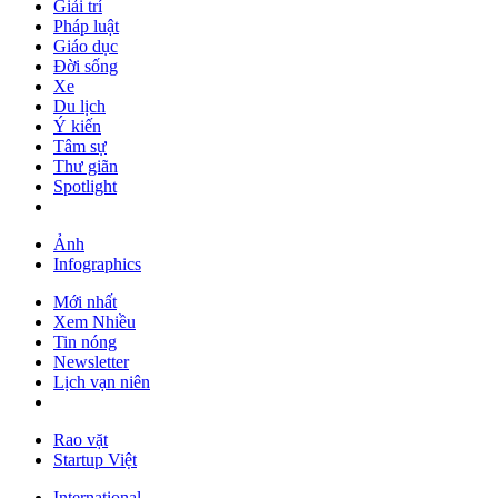
Giải trí
Pháp luật
Giáo dục
Đời sống
Xe
Du lịch
Ý kiến
Tâm sự
Thư giãn
Spotlight
Ảnh
Infographics
Mới nhất
Xem Nhiều
Tin nóng
Newsletter
Lịch vạn niên
Rao vặt
Startup Việt
International