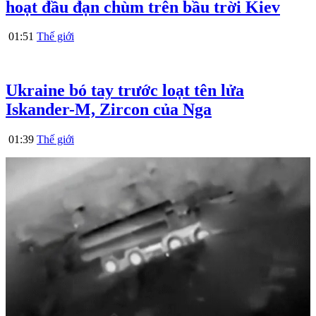
hoạt đầu đạn chùm trên bầu trời Kiev
01:51
Thế giới
Ukraine bó tay trước loạt tên lửa
Iskander-M, Zircon của Nga
01:39
Thế giới