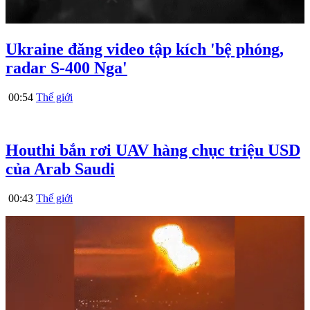
Ukraine đăng video tập kích 'bệ phóng,
radar S-400 Nga'
00:54
Thế giới
Houthi bắn rơi UAV hàng chục triệu USD
của Arab Saudi
00:43
Thế giới