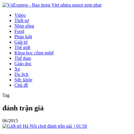
Video
Thời sự
Nhịp sống
Food
Pháp luật
Giải trí
Thế giới
Khoa học công nghệ
Thể thao
Giáo dục
Xe
Du lịch
Sức khỏe
Chủ đề
Tag
đánh trận giả
06/2015
|
01:50