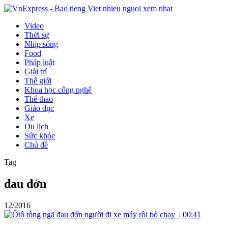
Video
Thời sự
Nhịp sống
Food
Pháp luật
Giải trí
Thế giới
Khoa học công nghệ
Thể thao
Giáo dục
Xe
Du lịch
Sức khỏe
Chủ đề
Tag
đau đớn
12/2016
|
00:41