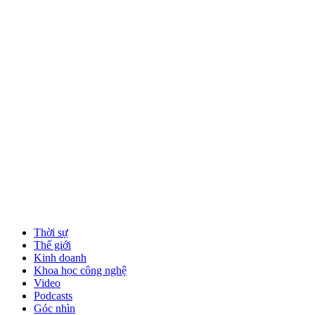
Thời sự
Thế giới
Kinh doanh
Khoa học công nghệ
Video
Podcasts
Góc nhìn