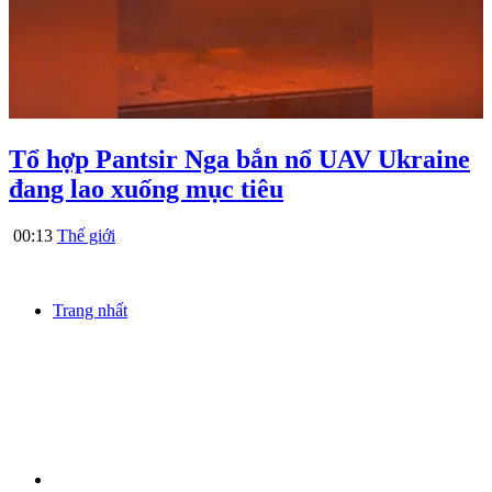
Tổ hợp Pantsir Nga bắn nổ UAV Ukraine
đang lao xuống mục tiêu
00:13
Thế giới
Trang nhất