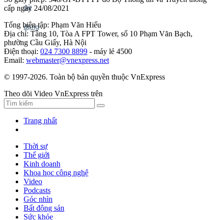
cấp ngày 24/08/2021
Tổng biên tập: Phạm Văn Hiếu
Địa chỉ: Tầng 10, Tòa A FPT Tower, số 10 Phạm Văn Bạch,
phường Cầu Giấy, Hà Nội
Điện thoại:
024 7300 8899
- máy lẻ 4500
Email:
webmaster@vnexpress.net
© 1997-2026. Toàn bộ bản quyền thuộc VnExpress
Theo dõi Video VnExpress trên
Trang nhất
Thời sự
Thế giới
Kinh doanh
Khoa học công nghệ
Video
Podcasts
Góc nhìn
Bất động sản
Sức khỏe