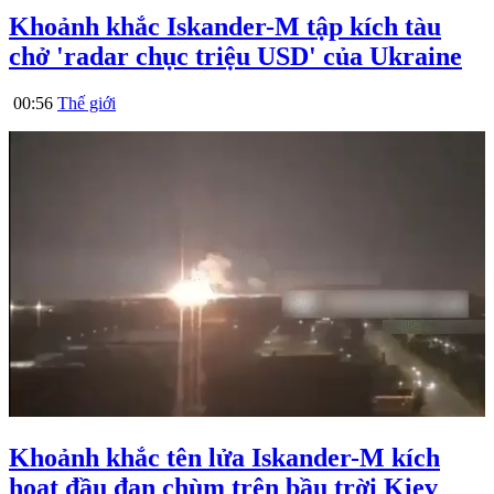
Khoảnh khắc Iskander-M tập kích tàu
chở 'radar chục triệu USD' của Ukraine
00:56
Thế giới
Khoảnh khắc tên lửa Iskander-M kích
hoạt đầu đạn chùm trên bầu trời Kiev