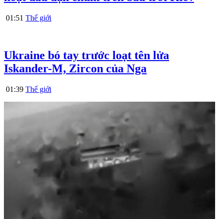
01:51
Thế giới
Ukraine bó tay trước loạt tên lửa
Iskander-M, Zircon của Nga
01:39
Thế giới