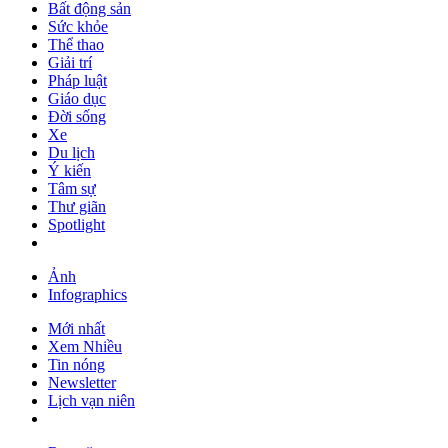
Bất động sản
Sức khỏe
Thể thao
Giải trí
Pháp luật
Giáo dục
Đời sống
Xe
Du lịch
Ý kiến
Tâm sự
Thư giãn
Spotlight
Ảnh
Infographics
Mới nhất
Xem Nhiều
Tin nóng
Newsletter
Lịch vạn niên