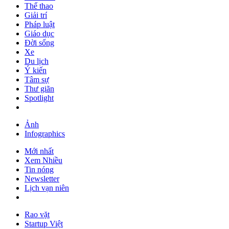
Thể thao
Giải trí
Pháp luật
Giáo dục
Đời sống
Xe
Du lịch
Ý kiến
Tâm sự
Thư giãn
Spotlight
Ảnh
Infographics
Mới nhất
Xem Nhiều
Tin nóng
Newsletter
Lịch vạn niên
Rao vặt
Startup Việt