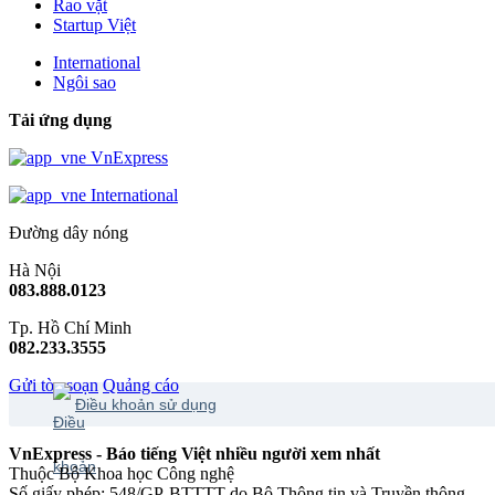
Rao vặt
Startup Việt
International
Ngôi sao
Tải ứng dụng
VnExpress
International
Đường dây nóng
Hà Nội
083.888.0123
Tp. Hồ Chí Minh
082.233.3555
Gửi tòa soạn
Quảng cáo
Điều khoản sử dụng
VnExpress - Báo tiếng Việt nhiều người xem nhất
Thuộc Bộ Khoa học Công nghệ
Số giấy phép: 548/GP-BTTTT do Bộ Thông tin và Truyền thông