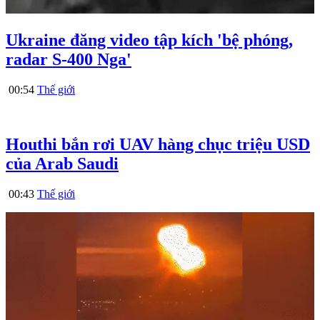
Ukraine đăng video tập kích 'bệ phóng,
radar S-400 Nga'
00:54
Thế giới
Houthi bắn rơi UAV hàng chục triệu USD
của Arab Saudi
00:43
Thế giới