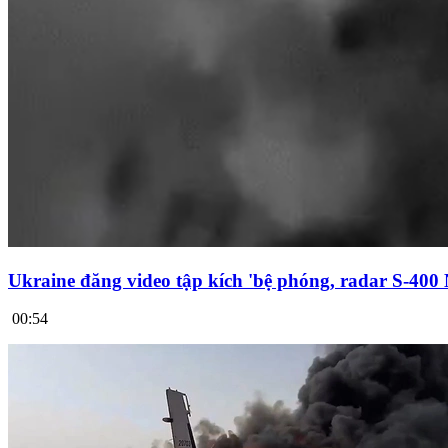
Ukraine đăng video tập kích 'bệ phóng, radar S-400
00:54