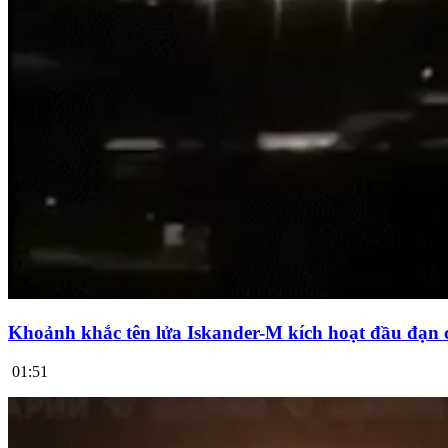
Khoảnh khắc tên lửa Iskander-M kích hoạt đầu đạn 
01:51