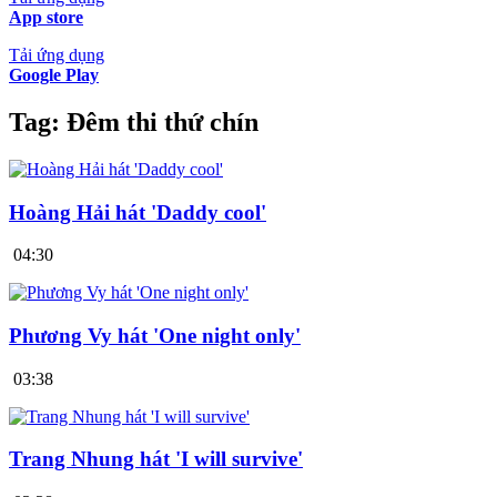
App store
Tải ứng dụng
Google Play
Tag:
Đêm thi thứ chín
Hoàng Hải hát 'Daddy cool'
04:30
Phương Vy hát 'One night only'
03:38
Trang Nhung hát 'I will survive'