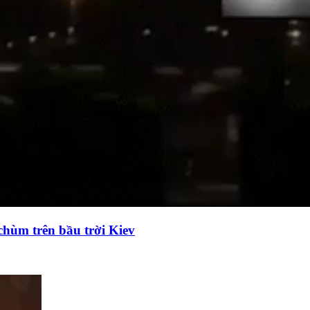
chùm trên bầu trời Kiev