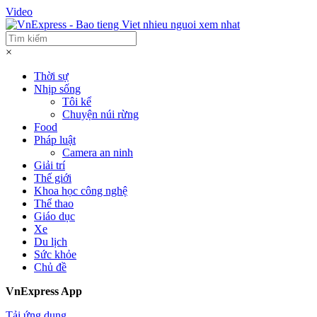
Video
×
Thời sự
Nhịp sống
Tôi kể
Chuyện núi rừng
Food
Pháp luật
Camera an ninh
Giải trí
Thế giới
Khoa học công nghệ
Thể thao
Giáo dục
Xe
Du lịch
Sức khỏe
Chủ đề
VnExpress App
Tải ứng dụng