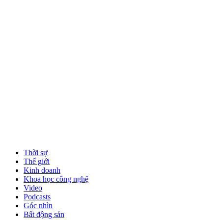
Thời sự
Thế giới
Kinh doanh
Khoa học công nghệ
Video
Podcasts
Góc nhìn
Bất động sản