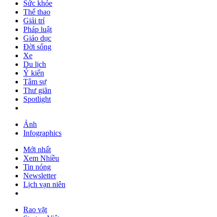
Sức khỏe
Thể thao
Giải trí
Pháp luật
Giáo dục
Đời sống
Xe
Du lịch
Ý kiến
Tâm sự
Thư giãn
Spotlight
Ảnh
Infographics
Mới nhất
Xem Nhiều
Tin nóng
Newsletter
Lịch vạn niên
Rao vặt