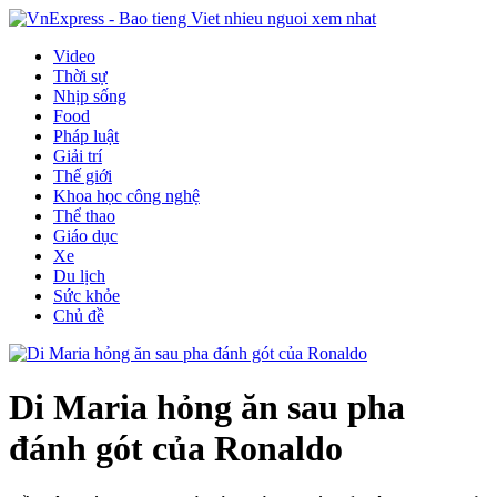
Video
Thời sự
Nhịp sống
Food
Pháp luật
Giải trí
Thế giới
Khoa học công nghệ
Thể thao
Giáo dục
Xe
Du lịch
Sức khỏe
Chủ đề
Di Maria hỏng ăn sau pha
đánh gót của Ronaldo