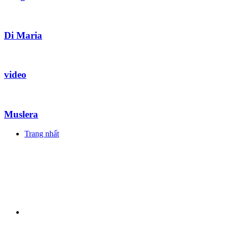
Di Maria
video
Muslera
Trang nhất