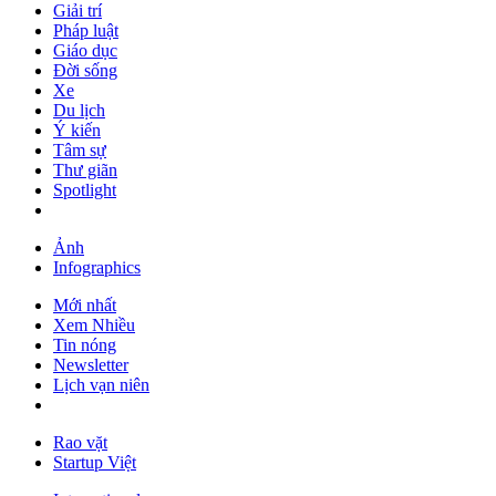
Giải trí
Pháp luật
Giáo dục
Đời sống
Xe
Du lịch
Ý kiến
Tâm sự
Thư giãn
Spotlight
Ảnh
Infographics
Mới nhất
Xem Nhiều
Tin nóng
Newsletter
Lịch vạn niên
Rao vặt
Startup Việt