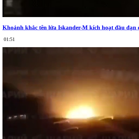
Khoảnh khắc tên lửa Iskander-M kích hoạt đầu đạn 
01:51