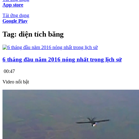
App store
Tải ứng dụng
Google Play
Tag:
diện tích băng
6 tháng đầu năm 2016 nóng nhất trong lịch sử
00:47
Video nổi bật