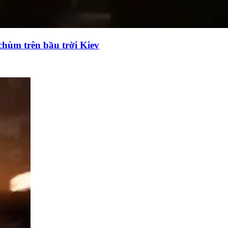
chùm trên bầu trời Kiev