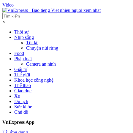
Video
×
Thời sự
Nhịp sống
Tôi kể
Chuyện núi rừng
Food
Pháp luật
Camera an ninh
Giải trí
Thế giới
Khoa học công nghệ
Thể thao
Giáo dục
Xe
Du lịch
Sức khỏe
Chủ đề
VnExpress App
Tải ứng dụng