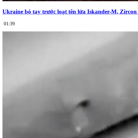
Ukraine bó tay trước loạt tên lửa Iskander-M, Zirco
01:39