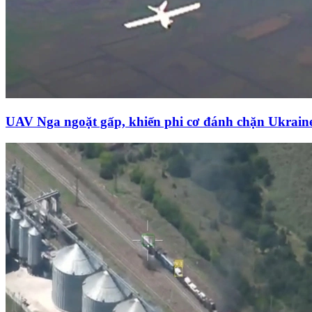
UAV Nga ngoặt gấp, khiến phi cơ đánh chặn Ukrai