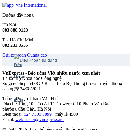
International
Đường dây nóng
Hà Nội
083.888.0123
Tp. Hồ Chí Minh
082.233.3555
Gửi tòa soạn
Quảng cáo
Điều khoản sử dụng
VnExpress - Báo tiếng Việt nhiều người xem nhất
Thuộc Bộ Khoa học Công nghệ
Số giấy phép: 548/GP-BTTTT do Bộ Thông tin và Truyền thông
cấp ngày 24/08/2021
Tổng biên tập: Phạm Văn Hiếu
Địa chỉ: Tầng 10, Tòa A FPT Tower, số 10 Phạm Văn Bạch,
phường Cầu Giấy, Hà Nội
Điện thoại:
024 7300 8899
- máy lẻ 4500
Email:
webmaster@vnexpress.net
© 1997-2026. Toàn bộ bản quyền thuộc VnExpress