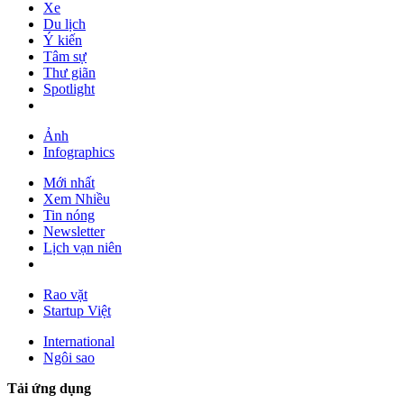
Xe
Du lịch
Ý kiến
Tâm sự
Thư giãn
Spotlight
Ảnh
Infographics
Mới nhất
Xem Nhiều
Tin nóng
Newsletter
Lịch vạn niên
Rao vặt
Startup Việt
International
Ngôi sao
Tải ứng dụng