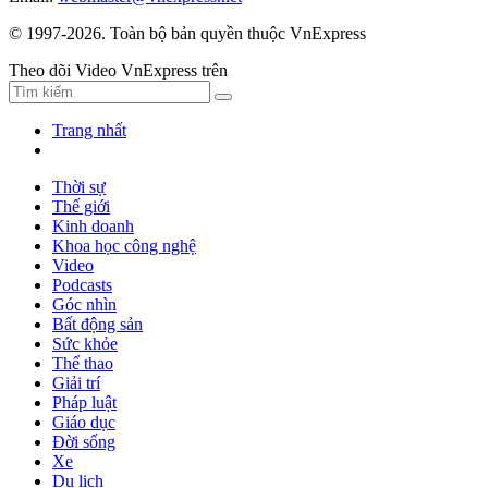
© 1997-2026. Toàn bộ bản quyền thuộc VnExpress
Theo dõi Video VnExpress trên
Trang nhất
Thời sự
Thế giới
Kinh doanh
Khoa học công nghệ
Video
Podcasts
Góc nhìn
Bất động sản
Sức khỏe
Thể thao
Giải trí
Pháp luật
Giáo dục
Đời sống
Xe
Du lịch