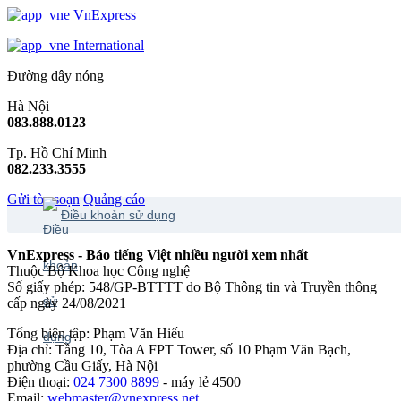
VnExpress
International
Đường dây nóng
Hà Nội
083.888.0123
Tp. Hồ Chí Minh
082.233.3555
Gửi tòa soạn
Quảng cáo
Điều khoản sử dụng
VnExpress - Báo tiếng Việt nhiều người xem nhất
Thuộc Bộ Khoa học Công nghệ
Số giấy phép: 548/GP-BTTTT do Bộ Thông tin và Truyền thông
cấp ngày 24/08/2021
Tổng biên tập: Phạm Văn Hiếu
Địa chỉ: Tầng 10, Tòa A FPT Tower, số 10 Phạm Văn Bạch,
phường Cầu Giấy, Hà Nội
Điện thoại:
024 7300 8899
- máy lẻ 4500
Email:
webmaster@vnexpress.net