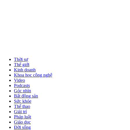
Thời sự
Thế giới
Kinh doanh
Khoa học công nghệ
Video
Podcasts
Góc nhìn
Bất động sản
Sức khỏe
Thể thao
Giải trí
Pháp luật
Giáo dục
Đời sống