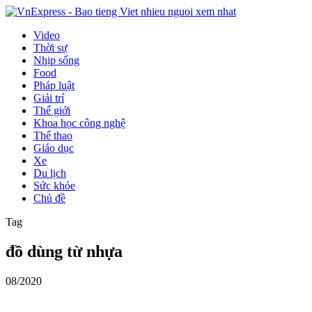
Video
Thời sự
Nhịp sống
Food
Pháp luật
Giải trí
Thế giới
Khoa học công nghệ
Thể thao
Giáo dục
Xe
Du lịch
Sức khỏe
Chủ đề
Tag
đồ dùng từ nhựa
08/2020