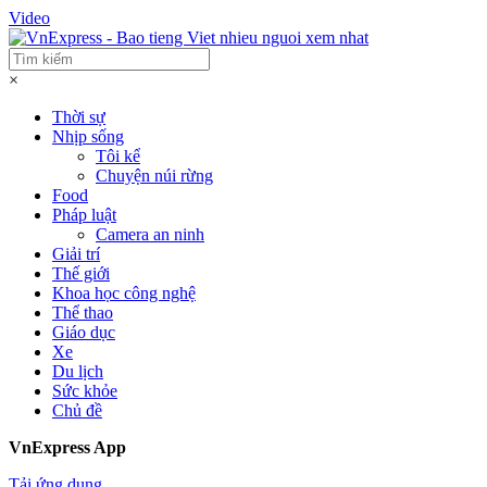
Video
×
Thời sự
Nhịp sống
Tôi kể
Chuyện núi rừng
Food
Pháp luật
Camera an ninh
Giải trí
Thế giới
Khoa học công nghệ
Thể thao
Giáo dục
Xe
Du lịch
Sức khỏe
Chủ đề
VnExpress App
Tải ứng dụng