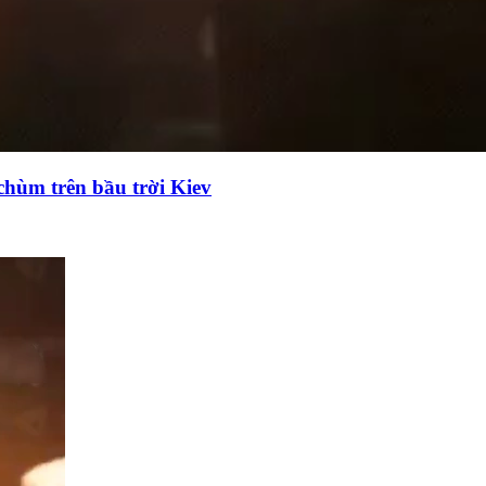
chùm trên bầu trời Kiev