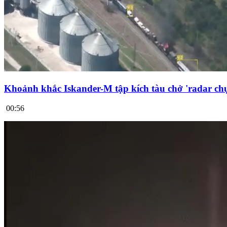
Khoảnh khắc Iskander-M tập kích tàu chở 'radar chụ
00:56