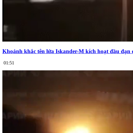
Khoảnh khắc tên lửa Iskander-M kích hoạt đầu đạn 
01:51