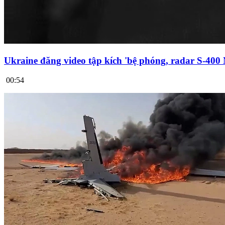
Ukraine đăng video tập kích 'bệ phóng, radar S-400
00:54