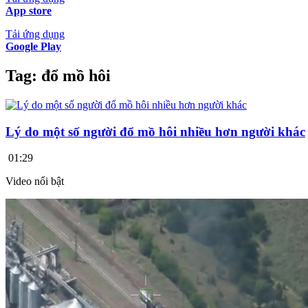
App store
Tải ứng dụng
Google Play
Tag:
đổ mồ hôi
Lý do một số người đổ mồ hôi nhiều hơn người khác
01:29
Video nổi bật