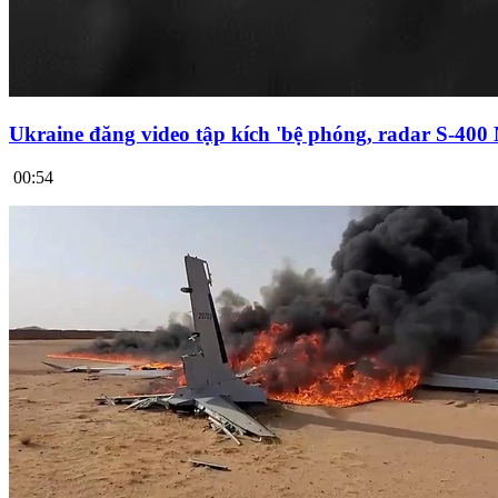
Ukraine đăng video tập kích 'bệ phóng, radar S-400
00:54