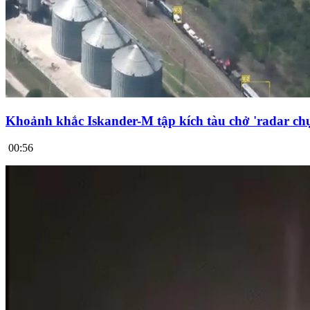
Khoảnh khắc Iskander-M tập kích tàu chở 'radar chụ
00:56