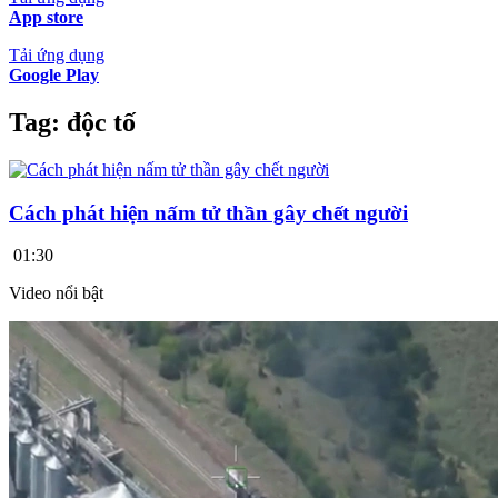
App store
Tải ứng dụng
Google Play
Tag:
độc tố
Cách phát hiện nấm tử thần gây chết người
01:30
Video nổi bật