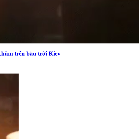
chùm trên bầu trời Kiev