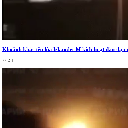
Khoảnh khắc tên lửa Iskander-M kích hoạt đầu đạn 
01:51