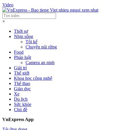
Video
×
Thời sự
Nhịp sống
Tôi kể
Chuyện núi rừng
Food
Pháp luật
Camera an ninh
Giải trí
Thế giới
Khoa học công nghệ
Thể thao
Giáo dục
Xe
Du lịch
Sức khỏe
Chủ đề
VnExpress App
Tải ứng dụng